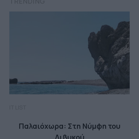
TRENDING
IT LIST
Παλαιόχωρα: Στη Νύμφη του
Λιβυκού