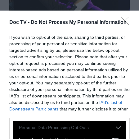
Doc TV -
Do Not Process My Personal Information
If you wish to opt-out of the sale, sharing to third parties, or
processing of your personal or sensitive information for
ΠΡΟΠΑΓΑΝΔΑ
ΠΡ
targeted advertising by us, please use the below opt-out
section to confirm your selection. Please note that after your
«Απλά πλημμελήματα»
opt-out request is processed you may continue seeing
interest-based ads based on personal information utilized by
us or personal information disclosed to third parties prior to
Από τον δικηγόρο Θανάση Καμπαγιάννη
your opt-out. You may separately opt-out of the further
disclosure of your personal information by third parties on the
«Μι
IAB’s list of downstream participants. This information may
πρα
also be disclosed by us to third parties on the
IAB’s List of
17 Ιουλίου 2026
χώρ
Downstream Participants
that may further disclose it to other
third parties.
οικ
Personal Data Processing Opt Outs
10 