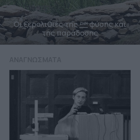
«Σύνδρομο Ξεχασμένου
ΖΗΝ
Μωρού»
ΑΝΑΓΝΩΣΜΑΤΑ