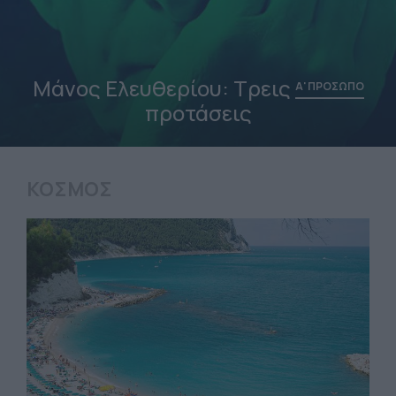
Ο Μπόρχες μισούσε
το
Α' ΠΡΟΣΩΠΟ
ποδόσφαιρο
ΚΟΣΜΟΣ