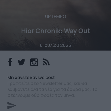
UPTEMPO
Hior Chronik: Way Out
6 Ιουλίου 2026
Mη χάνετε κανένα post
Γραφτείτε στο Newsletter μας, και θα
λαμβάνετε όλα τα νέα για τα άρθρα μας. Το
στέλνουμε δύο φορές τον μήνα.