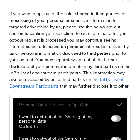
Αφιέρωμα στους Nouvelle
If you wish to opt-out of the sale, sharing to third parties, or
Vague
processing of your personal or sensitive information for
targeted advertising by us, please use the below opt-out
section to confirm your selection. Please note that after your
Τραγούδια και remix από το τρανζίστορ της
opt-out request is processed you may continue seeing
interest-based ads based on personal information utilized by
γαλλικής μπάντας
us or personal information disclosed to third parties prior to
your opt-out. You may separately opt-out of the further
disclosure of your personal information by third parties on the
2 Σεπτεμβρίου 2011
IAB’s list of downstream participants. This information may
also be disclosed by us to third parties on the
IAB’s List of
Downstream Participants
that may further disclose it to other
third parties.
Personal Data Processing Opt Outs
I want to opt-out of the Sharing of my
personal data.
Opted In
I want to opt-out of the Sale of my