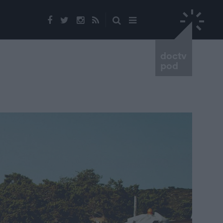
doctv
pod