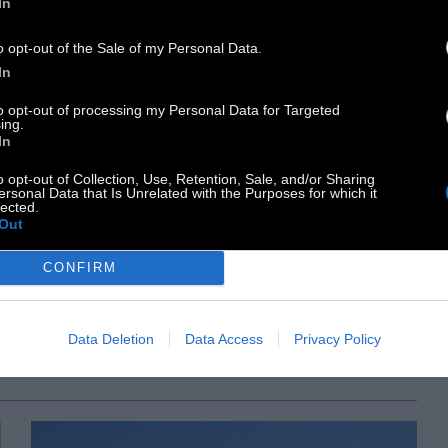
In
o opt-out of the Sale of my Personal Data.
ΠΡΟΠΑΓΑΝΔΑ
In
to opt-out of processing my Personal Data for Targeted
«Απλά πλημμελήματα»
ing.
In
o opt-out of Collection, Use, Retention, Sale, and/or Sharing
Από τον δικηγόρο Θανάση Καμπαγιάννη
ersonal Data that Is Unrelated with the Purposes for which it
lected.
Out
17 Ιουλίου 2026
CONFIRM
Data Deletion
Data Access
Privacy Policy