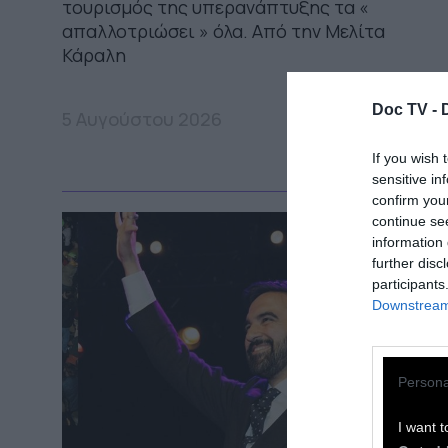
τουρισμός της υπερανάπτυξης τα «
απαλλοτριώσει » όλα. Από την Μελίτα
Κάραλη
Doc TV -
5 Αυγούστου 2026
If you wish 
sensitive in
confirm you
continue se
information 
further disc
participants
Downstream 
Persona
I want t