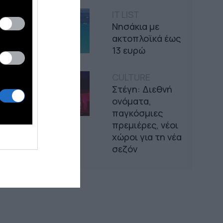
IT LIST
Νησάκια με
ακτοπλοϊκά έως
13 ευρώ
CULTURE
Στέγη: Διεθνή
ονόματα,
παγκόσμιες
πρεμιέρες, νέοι
χώροι για τη νέα
σεζόν