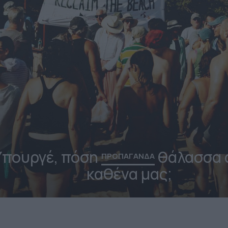
Υπουργέ, πόση
θάλασσα α
ΠΡΟΠΑΓΑΝΔΑ
καθένα μας;