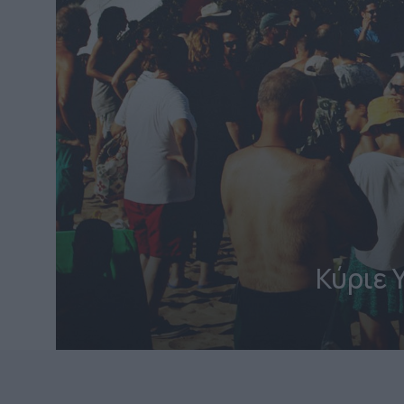
Κύριε 