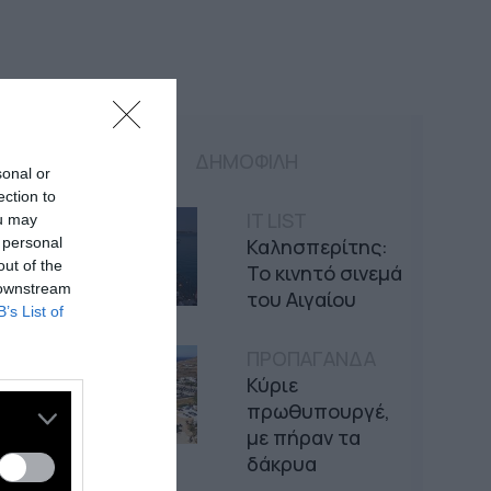
ΔΗΜΟΦΙΛΗ
sonal or
ection to
IT LIST
ou may
 personal
Καλησπερίτης:
out of the
Το κινητό σινεμά
 downstream
του Αιγαίου
B’s List of
ΠΡΟΠΑΓΑΝΔΑ
Κύριε
πρωθυπουργέ,
με πήραν τα
δάκρυα