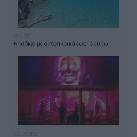
IT LIST
Νησάκια με ακτοπλοϊκά έως 13 ευρώ
CULTURE