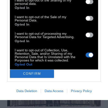
I want to opt-out of the Sharing of my
personal data.
Κυρώσεις στο τραπέζι από Γαλλία, Βρετανία,
Opted In
Καναδά
I want to opt-out of the Sale of my
Personal Data.
Opted In
21 Μαΐου 2025
I want to opt-out of processing my
Personal Data for Targeted Advertising.
Opted In
I want to opt-out of Collection, Use,
Retention, Sale, and/or Sharing of my
Personal Data that Is Unrelated with the
Purposes for which it was collected.
Opted Out
CONFIRM
Data Deletion
Data Access
Privacy Policy