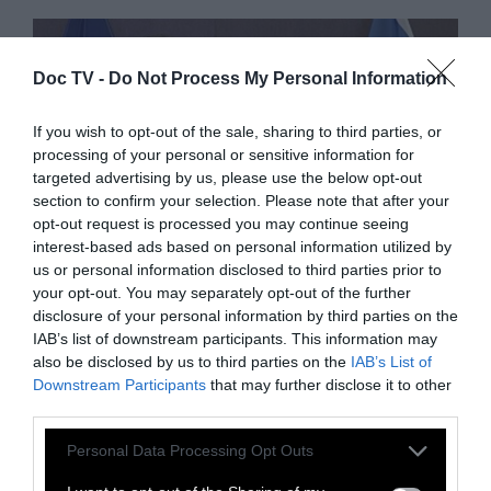
Doc TV -
Do Not Process My Personal Information
If you wish to opt-out of the sale, sharing to third parties, or
processing of your personal or sensitive information for
targeted advertising by us, please use the below opt-out
section to confirm your selection. Please note that after your
opt-out request is processed you may continue seeing
interest-based ads based on personal information utilized by
us or personal information disclosed to third parties prior to
your opt-out. You may separately opt-out of the further
disclosure of your personal information by third parties on the
IAB’s list of downstream participants. This information may
ΠΡΟΠΑΓΑΝΔΑ
also be disclosed by us to third parties on the
IAB’s List of
Downstream Participants
that may further disclose it to other
third parties.
Κοινή δήλωση 24 χωρών κατά
Personal Data Processing Opt Outs
Ισραήλ: Η Ελλάδα απούσα