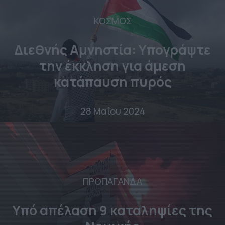
ΚΟΣΜΟΣ
Διεθνής Αμνηστία: Υπογράψτε
την έκκληση για άμεση
κατάπαυση πυρός
28 Μαΐου 2024
ΠΡΟΠΑΓΑΝΔΑ
Υπό απέλαση 9 καταληψίες της