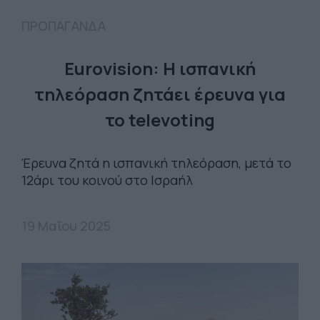
ΠΡΟΠΑΓΑΝΔΑ
Eurovision: Η ισπανική
τηλεόραση ζητάει έρευνα για
το televoting
Έρευνα ζητά η ισπανική τηλεόραση, μετά το
12άρι του κοινού στο Ισραήλ
19 Μαΐου 2025