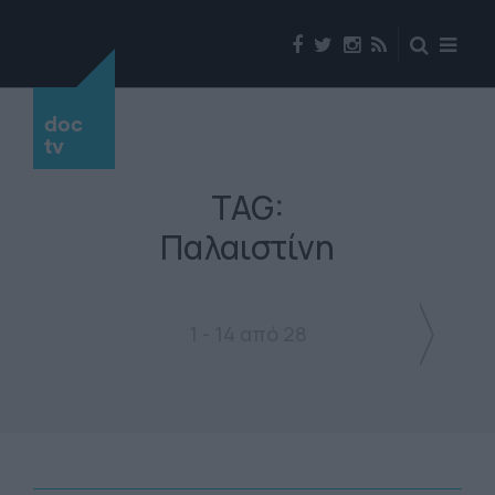
doc
tv
TAG:
Παλαιστίνη
1 - 14 από 28