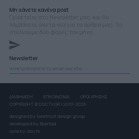
Mη χάνετε κανένα post
Γραφτείτε στο Newsletter μας, και θα
λαμβάνετε όλα τα νέα για τα άρθρα μας. Το
στέλνουμε δύο φορές τον μήνα.
Newsletter
ΔΙΑΦΗΜΙΣΗ
ΕΠΙΚΟΙΝΩΝΙΑ
ΟΡΟΙ ΧΡΗΣΗΣ
COPYRIGHT © DOCTV.GR | 2010-2026
designed by: beetroot design group
developed by: libertad
ux/ia by: doc tv