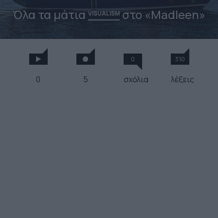
Όλα τα μάτια
στο «Madleen»
VISUALISM
0
310
0
5
σχόλια
λέξεις