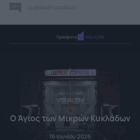
0
εμφάνιση σχολίων
Πρόσφατα
VISUALISM
VISUALISM
Ο Άγιος των Μικρών Κυκλάδων
16 Ιουνίου 2026