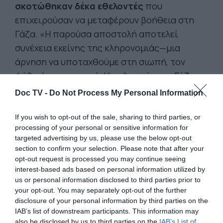
σκοτώθηκαν δέκα εθελοντές
που
επιχειρούσαν να μεταφέρουν βοήθεια στη
Γάζα. «Η παρούσα αποστολή αποτελεί
συνέχεια εκείνης της κληρονομιάς—μια
άρνηση να υποταχθούμε στη σιωπή, τον
φόβο ή τη συνενοχή. Η πολιορκία της Γάζας
δεν διατηρείται μόνο από την ισραηλινή
Doc TV -
Do Not Process My Personal Information
στρατιωτική ισχύ, αλλά και από την
παγκόσμια αδράνεια. Παρά τους κινδύνους,
If you wish to opt-out of the sale, sharing to third parties, or
processing of your personal or sensitive information for
πιστεύουμε ότι η άμεση, ειρηνική αντίσταση
targeted advertising by us, please use the below opt-out
έχει ακόμη σημασία—ότι η ενεργή
section to confirm your selection. Please note that after your
αλληλεγγύη μπορεί να μεταβάλει τον ηθικό
opt-out request is processed you may continue seeing
interest-based ads based on personal information utilized by
προσανατολισμό του κόσμου. Γι’ αυτό
us or personal information disclosed to third parties prior to
σάλπαρε το Madleen» εξηγούν.
your opt-out. You may separately opt-out of the further
disclosure of your personal information by third parties on the
IAB’s list of downstream participants. This information may
also be disclosed by us to third parties on the
IAB’s List of