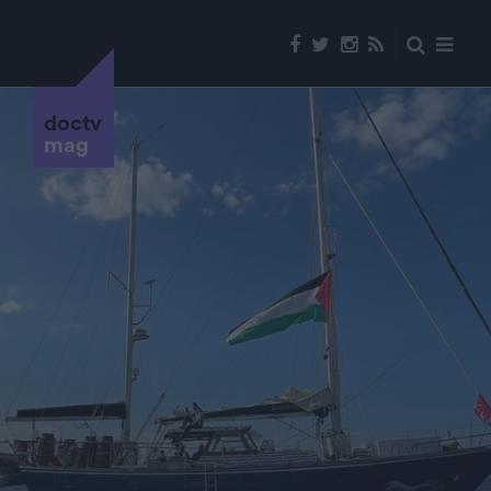
doctv
mag