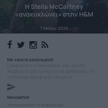
Η Stella McCartney
«ανακυκλώνει» στην H&M
7 Μαΐου 2026
Mη χάνετε κανένα post
Γραφτείτε στο Newsletter μας, και θα
λαμβάνετε όλα τα νέα για τα άρθρα μας. Το
στέλνουμε δύο φορές τον μήνα.
Newsletter