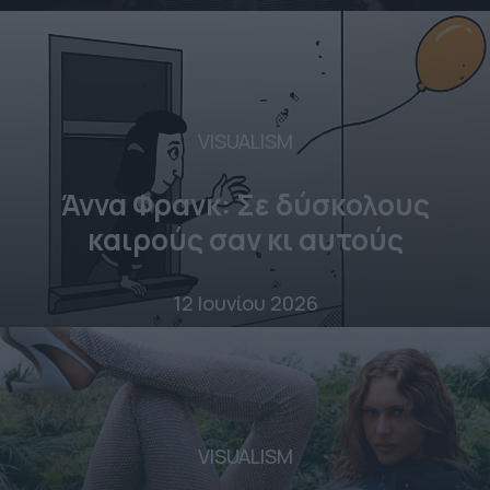
VISUALISM
Άννα Φρανκ: Σε δύσκολους
καιρούς σαν κι αυτούς
12 Ιουνίου 2026
VISUALISM