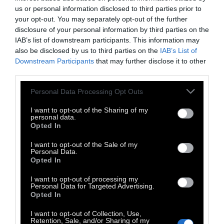
us or personal information disclosed to third parties prior to
παρουσία μου για την ειρήνη και τα ιδεώδη
your opt-out. You may separately opt-out of the further
των Ολυμπιακών Αγώνων. Πιστεύω ότι θα
disclosure of your personal information by third parties on the
πρέπει να ρωτήσετε τη ΔΟΕ για τον
IAB’s list of downstream participants. This information may
also be disclosed by us to third parties on the
IAB’s List of
αποκλεισμό μου. Έπρεπε να σκεφθεί η ΔΟΕ
Downstream Participants
that may further disclose it to other
τι ήθελα να δείξω με τη συμμετοχή μου.
third parties.
Όμως δεν θα σταματήσω εδώ. Θα συνεχίσω
Personal Data Processing Opt Outs
τις προσπάθειές μου και αυτό ήταν το
πρώτο βήμα. Από τη στιγμή που πήγα στην
I want to opt-out of the Sharing of my
personal data.
Παλαιστίνη και επέστρεψα στην Ελλάδα,
Opted In
αισθάνομαι άλλος άνθρωπος. Το να δίνω το
I want to opt-out of the Sale of my
χέρι στον συνάνθρωπό μου, έχει γίνει για
Personal Data.
Opted In
μένα σκοπός ζωής. Βρήκα ένα λαό που ψάχνει
για την ταυτότητά του, την καθημερινότητά
I want to opt-out of processing my
Personal Data for Targeted Advertising.
του, την πατρίδα του και την ειρήνη» δήλωσε
Opted In
η Ολυμπιονίκης»
I want to opt-out of Collection, Use,
Retention, Sale, and/or Sharing of my