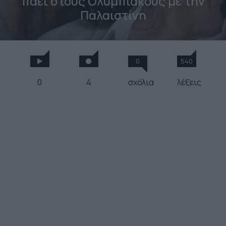
πάει στους Ολυμπιακούς με την
Παλαιστίνη
0
540
0
4
σχόλια
λέξεις