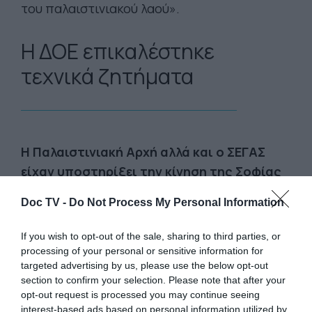
του παλαιστινιακού λαού».
Η ΔΟΕ επικαλέστηκε
τεχνικά ζητήματα
Η Παλαιστινιακή Αρχή αλλά και ο ΣΕΓΑΣ
είχαν υποστηρίξει την κίνηση της Σοφίας
Σακοράφα. Τελικά, στις 8 Αυγούστου, η
Doc TV -
Do Not Process My Personal Information
Διεθνής Ολυμπιακή Επιτροπή δεν έκανε
δεκτό το αίτημα επικαλούμενη τεχνικά
If you wish to opt-out of the sale, sharing to third parties, or
ζητήματα.
«Νιώθω λυπημένη για την
processing of your personal or sensitive information for
targeted advertising by us, please use the below opt-out
απόφαση της ΔΟΕ. Δεν ήταν θέμα καθαρά
section to confirm your selection. Please note that after your
αγωνιστικό η συμμετοχή μου. Ήταν μια
opt-out request is processed you may continue seeing
συμβολική πράξη για να φωνάξω με την
interest-based ads based on personal information utilized by