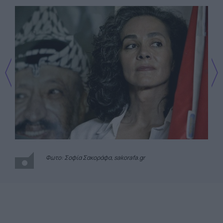
Φωτο: Σοφία Σακοράφα, sakorafa.gr