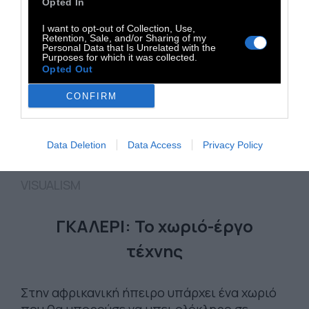
Opted In
I want to opt-out of Collection, Use,
Retention, Sale, and/or Sharing of my
Personal Data that Is Unrelated with the
Purposes for which it was collected.
Opted Out
CONFIRM
Data Deletion
Data Access
Privacy Policy
VISUALISM
ΓΚΑΛΕΡΙ: Το χωριό-έργο
τέχνης
Στην αφρικανική ήπειρο υπάρχει ένα χωριό
που θα μπορούσε να μπει ολόκληρο σε