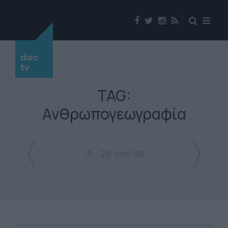
doc
tv
TAG:
Ανθρωπογεωγραφία
15 - 28 από 88