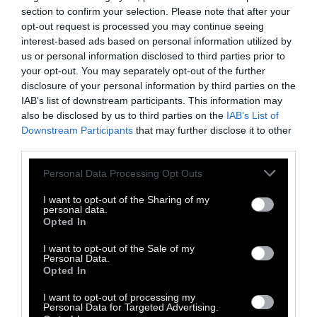
section to confirm your selection. Please note that after your
opt-out request is processed you may continue seeing
interest-based ads based on personal information utilized by
us or personal information disclosed to third parties prior to
your opt-out. You may separately opt-out of the further
VISUALISM
disclosure of your personal information by third parties on the
IAB’s list of downstream participants. This information may
also be disclosed by us to third parties on the
IAB’s List of
ΓΚΑΛΕΡΙ: Η Ημέρα του Βούδα
Downstream Participants
that may further disclose it to other
third parties.
Ένα φωτο-άλμπουμ από το Βέσακ, τη Ημέρα
Personal Data Processing Opt Outs
του Βούδα, που υπολογίζεται ότι γιορτάζουν
I want to opt-out of the Sharing of my
530 εκατομ. βουδιστές στον πλανήτη Γη
personal data.
Opted In
23 Μαΐου 2019
I want to opt-out of the Sale of my
Personal Data.
Opted In
I want to opt-out of processing my
Personal Data for Targeted Advertising.