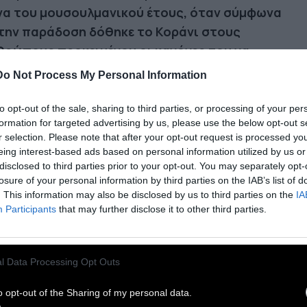
να του μουσουλμανικού έτους, όταν σύμφωνα
 την παράδοση δόθηκε το Κοράνι στους
θρώπους προκειμένου οι κανόνες του να
νουν άξονας ζωής για τους πιστούς.
Η λέξη
Do Not Process My Personal Information
μαντάν (Ramadan) ή Ραμαζάνι προέρχεται από
 αραβική ρίζα αλ-ραμάντ (που σημαίνει
to opt-out of the sale, sharing to third parties, or processing of your per
formation for targeted advertising by us, please use the below opt-out s
αλίζω τη ζέστη ή την ξηρασία) και αποτελεί
r selection. Please note that after your opt-out request is processed y
ν από τους πέντε πυλώνες του Ισλάμ μαζί με την
eing interest-based ads based on personal information utilized by us or
τη, την Προσευχή, την Ελεημοσύνη και το Ιερό
disclosed to third parties prior to your opt-out. You may separately opt-
losure of your personal information by third parties on the IAB’s list of
οσκύνημα Χατζ.
. This information may also be disclosed by us to third parties on the
IA
Participants
that may further disclose it to other third parties.
ήνας του Ραμαζανιού είναι το διάστημα κατά το
οίο οι Μουσουλμάνοι απέχουν σχεδόν από τα
τα κατά τη διάρκεια της ημέρας. Από το πρωί
l Data Processing Opt Outs
 τη δύση του ηλίου, δεν τρώνε, δεν πίνουν, δεν
o opt-out of the Sharing of my personal data.
νίζουν και δεν κάνουν σεξ, ώστε να πετύχουν