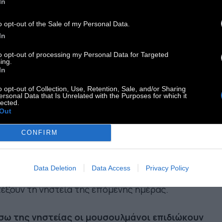
In
ήρη σωματική αλλά και πνευματική κάθαρση.
Η
ευματική όψη της νηστείας απαγορεύει το
o opt-out of the Sale of my Personal Data.
μα, τη συκοφαντία, τη ζηλοφθονία, την
In
εονεξία και την ψευδομαρτυρία.
to opt-out of processing my Personal Data for Targeted
ing.
In
ά τη δύση του ηλίου επιτρέπονται τα πάντα,
o opt-out of Collection, Use, Retention, Sale, and/or Sharing
ύ οι πιστοί προσευχηθούν και καθίσουν στο
ersonal Data that Is Unrelated with the Purposes for which it
lected.
πέζι για το δείπνο, που ονομάζεται «ιφτάρ».
Out
 συνέχεια επισκέπτονται φίλους και γνωστούς,
ώ πολλοί μουσουλμάνοι ξαγρυπνούν
CONFIRM
σευχόμενοι έως την επόμενη αυγή. Από τα
άνυχτα ώς την ανατολή του ηλίου προβλέπεται
Data Deletion
Data Access
Privacy Policy
 ακόμα γεύμα, το «σαχούρ», για να μπορέσουν να
έξουν τη νηστεία της επόμενης ημέρας.
σω της νηστείας οι μουσουλμάνοι επιδιώκουν