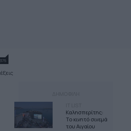
375
λέξεις
ΔΗΜΟΦΙΛΗ
IT LIST
Καλησπερίτης:
Το κινητό σινεμά
του Αιγαίου