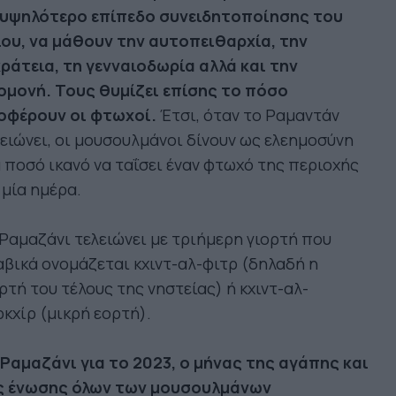
 υψηλότερο επίπεδο συνειδητοποίησης του
ίου, να μάθουν την αυτοπειθαρχία, την
ράτεια, τη γενναιοδωρία αλλά και την
ομονή. Τους θυμίζει επίσης το πόσο
οφέρουν οι φτωχοί.
Έτσι, όταν το Ραμαντάν
ειώνει, οι μουσουλμάνοι δίνουν ως ελεημοσύνη
 ποσό ικανό να ταΐσει έναν φτωχό της περιοχής
 μία ημέρα.
Ραμαζάνι τελειώνει με τριήμερη γιορτή που
βικά ονομάζεται κχιντ-αλ-φιτρ (δηλαδή η
ρτή του τέλους της νηστείας) ή κχιντ-αλ-
κχίρ (μικρή εορτή).
Ραμαζάνι για το 2023, ο μήνας της αγάπης και
ς ένωσης όλων των μουσουλμάνων