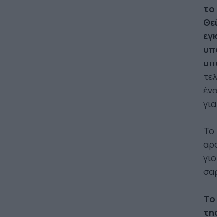
το
Θε
εγκ
υπ
υπ
τελ
ένα
για
Το 
αρα
γιο
σαρ
Το 
τη