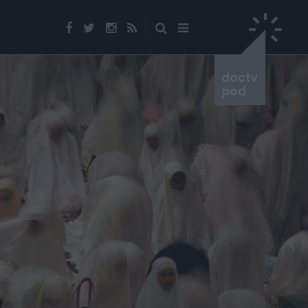
doctv
pod