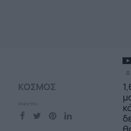
0
ΚΟΣΜΟΣ
1
μ
Share this
κ
δ
θ