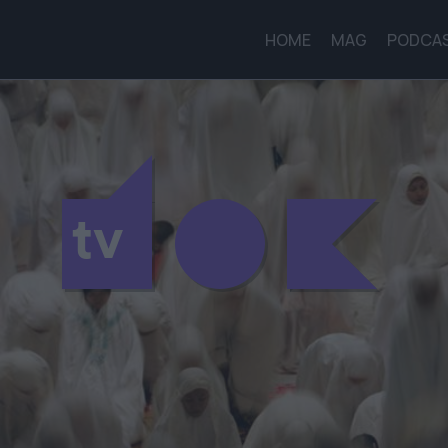
HOME
MAG
PODCA
tv
tv