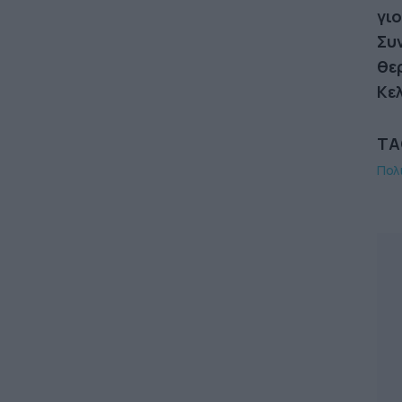
γι
Συ
θε
Κελ
TA
Πολ