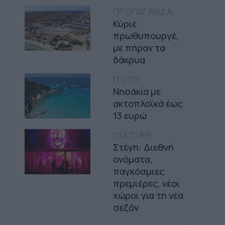
ΠΡΟΠΑΓΑΝΔΑ
Κύριε
πρωθυπουργέ,
με πήραν τα
δάκρυα
IT LIST
Νησάκια με
ακτοπλοϊκά έως
13 ευρώ
CULTURE
Στέγη: Διεθνή
ονόματα,
παγκόσμιες
πρεμιέρες, νέοι
χώροι για τη νέα
σεζόν