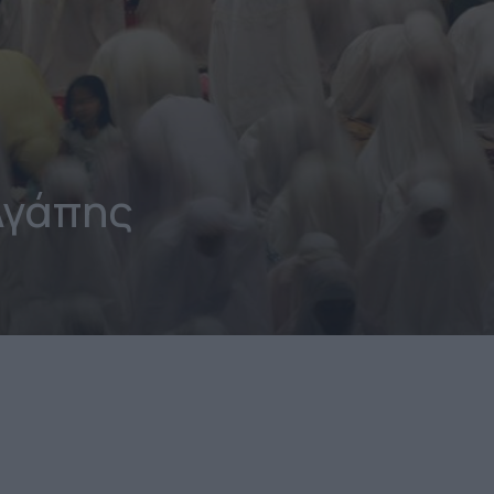
Αγάπης