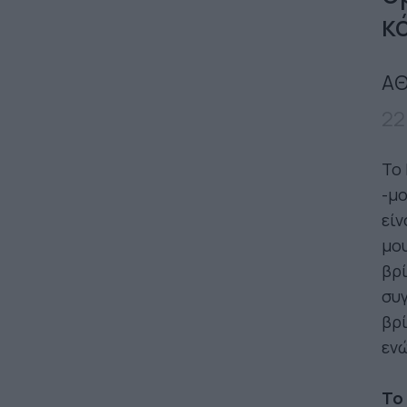
κ
ΑΘ
22
Το 
-μο
είν
μο
βρί
συγ
βρί
ενώ
Το