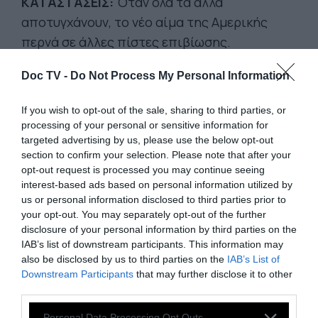
ΚΑΤΑΣΤΑΣΕΙΣ:
Όταν όλα τα άλλα
αποτυγχάνουν, το νέο αίμα της Αμερικής
περνά σε άλλες πίστες επιβίωσης.
Doc TV -
Do Not Process My Personal Information
-Δεν είναι λίγα τα παιδιά
που αποτυγχάνουν
If you wish to opt-out of the sale, sharing to third parties, or
επίτηδες στα σχολεία τους ώστε να τους
processing of your personal or sensitive information for
στείλουν σε θερινό και να εξασφαλίσουν
targeted advertising by us, please use the below opt-out
δυο γεύματα την ημέρα.
section to confirm your selection. Please note that after your
opt-out request is processed you may continue seeing
interest-based ads based on personal information utilized by
-Άλλα αναγκάζονται να κλέβουν για να φάνε,
us or personal information disclosed to third parties prior to
πουλάνε ναρκωτικά, παίζουν τζόγο…
your opt-out. You may separately opt-out of the further
disclosure of your personal information by third parties on the
IAB’s list of downstream participants. This information may
-Πολλές φορές φτάνουν στο σημείο να
also be disclosed by us to third parties on the
IAB’s List of
ανταλλάζουν σεξ με ένα πιάτο φαγητό
(όχι
Downstream Participants
that may further disclose it to other
third parties.
χρήματα διότι τότε θα έλεγαν ότι
εκδίδονται)
, ή να μπαίνουν εσκεμμένα στη
Personal Data Processing Opt Outs