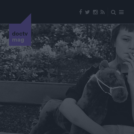
doctv
mag