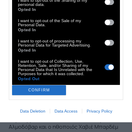
I want to opt-out of the Sharing of my
personal data.
Opted In
I want to opt-out of the Sale of my
Personal Data.
Opted In
I want to opt-out of processing my
Personal Data for Targeted Advertising.
Opted In
ΚΟΣΜΟΣ
I want to opt-out of Collection, Use,
Retention, Sale, and/or Sharing of my
Personal Data that Is Unrelated with the
Ισπανία: Χάος μετά τη
Purposes for which it was collected.
Opted Out
σύλληψη του ράπερ Χασέλ για
CONFIRM
προσβολή του στέμματος
Data Deletion
Data Access
Privacy Policy
Μεταξύ των υποστηρικτών του
περιλαμβάνονται ο σκηνοθέτης Πέδρο
Αλμοδόβαρ και ο ηθοποιός Χαβιέ Μπαρδέμ