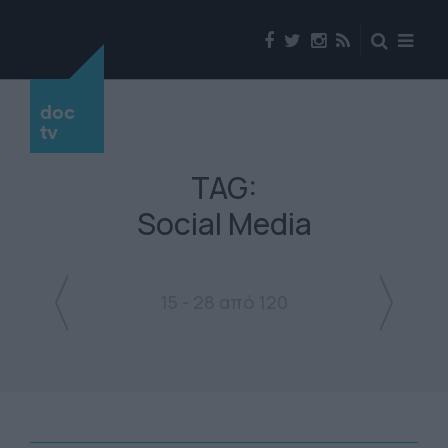
doc
tv
TAG:
Social Media
15 - 28 από 120