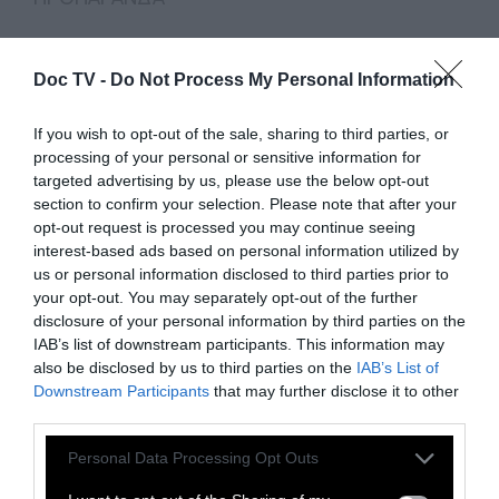
Ανθρώπινο χέρι πίσω από τη
Doc TV -
Do Not Process My Personal Information
λογοκρισία, αποκαλύπτει
If you wish to opt-out of the sale, sharing to third parties, or
συνεργάτης του Facebook
processing of your personal or sensitive information for
targeted advertising by us, please use the below opt-out
section to confirm your selection. Please note that after your
Ανθρώπινο χέρι πίσω από τη λογοκρισία,
opt-out request is processed you may continue seeing
αποκαλύπτει συνεργάτης του Facebook
interest-based ads based on personal information utilized by
us or personal information disclosed to third parties prior to
your opt-out. You may separately opt-out of the further
1 Μαρτίου 2021
disclosure of your personal information by third parties on the
IAB’s list of downstream participants. This information may
also be disclosed by us to third parties on the
IAB’s List of
Downstream Participants
that may further disclose it to other
third parties.
Personal Data Processing Opt Outs