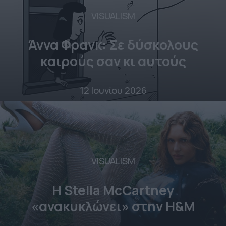
VISUALISM
Άννα Φρανκ: Σε δύσκολους
καιρούς σαν κι αυτούς
12 Ιουνίου 2026
VISUALISM
Η Stella McCartney
«ανακυκλώνει» στην H&M