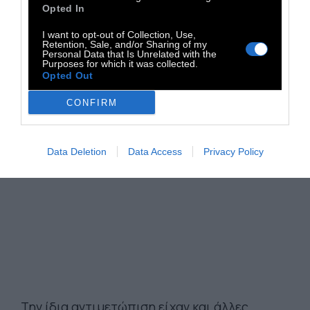
Opted In
διαφόρων ΑΙ εφαρμογών πρωταγωνιστούν οι
I want to opt-out of Collection, Use,
πραγματικοί καλλιτέχνες. αλλά πολλοί
Retention, Sale, and/or Sharing of my
Personal Data that Is Unrelated with the
διαφωνούν με οποιαδήποτε υιοθέτηση της
Purposes for which it was collected.
αμφιλεγόμενης τεχνολογίας.
Opted Out
CONFIRM
Data Deletion
Data Access
Privacy Policy
Την ίδια αντιμετώπιση είχαν και άλλες