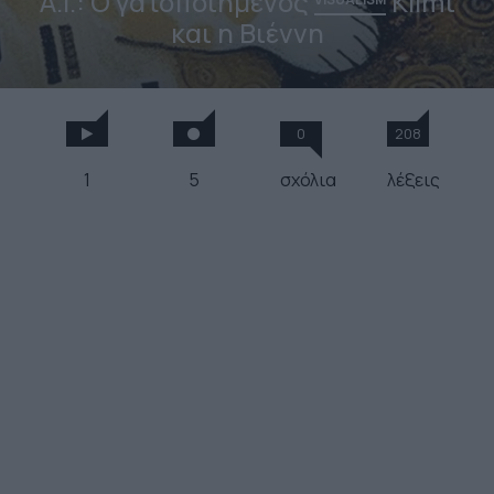
A.I.: Ο γατοποιημένος
Klimt
και η Βιέννη
0
208
1
5
σχόλια
λέξεις