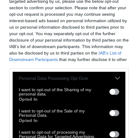
targeted advertising by us, please use the below opt-out
section to confirm your selection. Please note that after your
opt-out request is processed you may continue seeing
interest-based ads based on personal information utilized by
us or personal information disclosed to third parties prior to
your opt-out. You may separately opt-out of the further
disclosure of your personal information by third parties on the
IAB’s list of downstream participants. This information may
also be disclosed by us to third parties on the
IAB’s List of
Downstream Participants
that may further disclose it to other
third parties.
Personal Data Processing Opt Outs
I want to opt-out of the Sharing of my
«Συγγνώμη Έγκον, αλλά η τέχνη σου έκανε
personal data.
Opted In
δυνατή την τέχνη της τεχνητής
νοημοσύνης»
, λέει μια εικόνα ενός
I want to opt-out of the Sale of my
Personal Data.
αιλουροειδούς σε στυλ Έγκον Σίλε.
Opted In
Προφανώς και ο σκοπός είναι να θυμηθούμε
I want to opt-out of processing my
Personal Data for Targeted Advertising.
πως πίσω από τα αλλοιωμένα έργα των