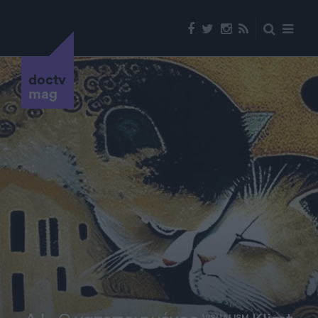
doctv
mag
VISUALISM