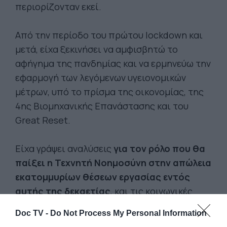
περιορίζονταν εκεί.
Από την περίοδο του πρώτου lockdown και
μετά, είχα ξεκινήσει να αμφισβητώ το
αφήγημα της πανδημίας και να ερμηνεύω την
εφαρμογή των λεγόμενων υγειονομικών
μέτρων, υπό το πρίσμα της οικονομίας, της
4ης Βιομηχανικής Επανάστασης και του
Great Reset.
Είχα γράψει αναλύσεις
για τον ρόλο που θα
παίξει η Τεχνητή Νοημοσύνη στην απώλεια
εκατομμυρίων θέσεων εργασίας εντός
αυτής της δεκαετίας
, και τις κοινωνικές
αναταραχές που αυτό θα προκαλέσει.
Doc TV -
Do Not Process My Personal Information