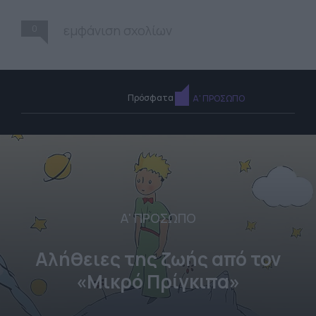
0
εμφάνιση σχολίων
Πρόσφατα
Α' ΠΡΟΣΩΠΟ
Α' ΠΡΟΣΩΠΟ
Αλήθειες της ζωής από τον
«Μικρό Πρίγκιπα»