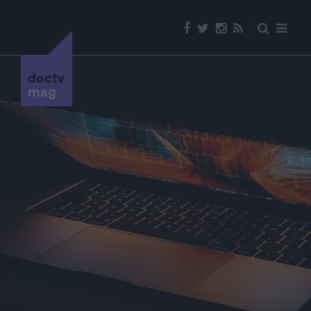
doctv
mag