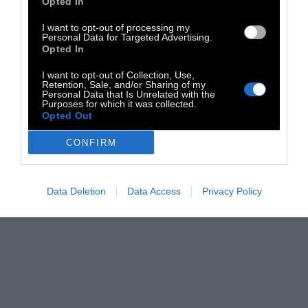
ανοικοδόμηση μιας κοινωνίας χωρίς
Opted In
δημοκρατία, χωρίς ιδιοκτησία και χωρίς
I want to opt-out of processing my
Personal Data for Targeted Advertising.
ιδιωτικότητα
. Μια ανάκαμψη που θα μας
Opted In
παρουσιαζόταν σαν σωτηρία μετά τον
I want to opt-out of Collection, Use,
χαλασμό που θα επέφερε η πανδημία και η
Retention, Sale, and/or Sharing of my
Personal Data that Is Unrelated with the
νέα παγκόσμια οικονομική κρίση, που
Purposes for which it was collected.
βλέπουμε τώρα να ξεδιπλώνεται, αλλά έχει
Opted Out
τις ρίζες της στην ουσία πίσω στο
CONFIRM
Σεπτέμβρη του 2019, στην κατάρρευση του
repo market στην Αμερική και την ακραιφνή
Data Deletion
Data Access
Privacy Policy
ποσοτική χαλάρωση που έκανε το Fed.