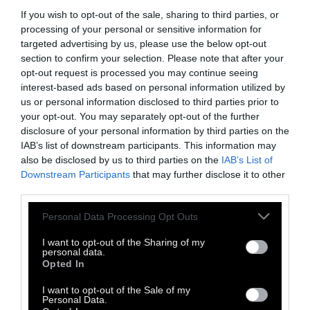
If you wish to opt-out of the sale, sharing to third parties, or
Τόνιζα ότι τα υποτιθέμενα μέτρα
processing of your personal or sensitive information for
προστασίας της δημόσιας υγείας, ήταν στην
targeted advertising by us, please use the below opt-out
ουσία μέτρα δημόσιας τάξης και
section to confirm your selection. Please note that after your
opt-out request is processed you may continue seeing
επιχειρήσεις ψυχολογικού πολέμου (Psy-
interest-based ads based on personal information utilized by
Ops) που συντελούσαν στην
προληπτική
us or personal information disclosed to third parties prior to
καταστολή
της κοινωνίας και την
your opt-out. You may separately opt-out of the further
disclosure of your personal information by third parties on the
ελεγχόμενη κατεδάφιση
της οικονομίας,
IAB’s list of downstream participants. This information may
προκειμένου να χτιστούν ξανά καλύτερα
also be disclosed by us to third parties on the
IAB’s List of
(build back better) με όρους 4ης
Downstream Participants
that may further disclose it to other
third parties.
Βιομηχανικής Επανάστασης.
Personal Data Processing Opt Outs
Επισήμαινα ιδιαίτερα τον καθοριστικό ρόλο
I want to opt-out of the Sharing of my
που θα παίξουν τα Ψηφιακά Νομίσματα
personal data.
Opted In
Κεντρικών Τραπεζών (CBDC) και το
Καθολικό Βασικό Εισόδημα (UBI)
I want to opt-out of the Sale of my
στην
Personal Data.