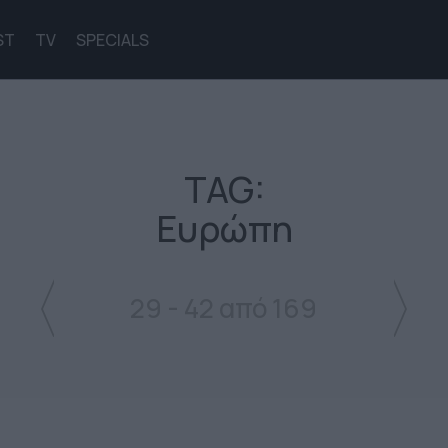
ST
TV
SPECIALS
TAG:
Ευρώπη
29 - 42 από 169