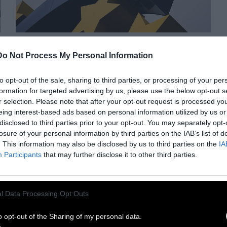
ΠΡΟΠΑΓΑΝΔΑ
Do Not Process My Personal Information
Ποιος πληρώνει τα χρέη
to opt-out of the sale, sharing to third parties, or processing of your per
formation for targeted advertising by us, please use the below opt-out s
της πανδημίας στην
r selection. Please note that after your opt-out request is processed y
eing interest-based ads based on personal information utilized by us or
Ε.Έ.;
disclosed to third parties prior to your opt-out. You may separately opt-
losure of your personal information by third parties on the IAB’s list of
. This information may also be disclosed by us to third parties on the
IA
Σε πρωτοφανή επίπεδα ανέρχεται το
Participants
that may further disclose it to other third parties.
κρατικό χρέος σε όλη την Ευρώπη λόγω της
πανδημίας. Καραδοκεί μία νέα
χρηματοπιστωτική κρίση;
l Data Processing Opt Outs
o opt-out of the Sharing of my personal data.
14 Μαΐου 2021