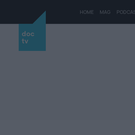
HOME
MAG
PODCA
doc
tv