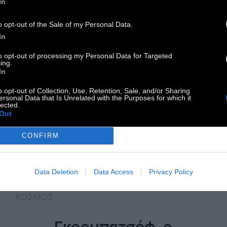
In
o opt-out of the Sale of my Personal Data.
In
to opt-out of processing my Personal Data for Targeted
ing.
In
o opt-out of Collection, Use, Retention, Sale, and/or Sharing
ersonal Data that Is Unrelated with the Purposes for which it
lected.
Out
CONFIRM
Data Deletion
Data Access
Privacy Policy
ΚΟΣΜΟΣ
Γκορμπατσόφ, ο