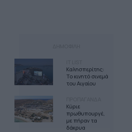
ΔΗΜΟΦΙΛΗ
IT LIST
Καλησπερίτης:
Το κινητό σινεμά
του Αιγαίου
ΠΡΟΠΑΓΑΝΔΑ
Κύριε
πρωθυπουργέ,
με πήραν τα
δάκρυα