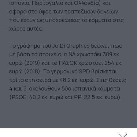
Ισπανία, Πορτογαλία και Ολλανδία) και
αφορά στο ύψος των τραπεζικών δανείων
που έχουν ως υποχρεώσεις τα κόμματα στις
χώρες αυτές.
Το γράφημα του Jo Di Graphics δείχνει πως
με βάση τα στοιχεία, η ΝΔ χρωστάει 309 εκ.
ευρώ (2019) και το ΠΑΣΟΚ χρωστάει 254 εκ.
ευρώ (2018). Το γερμανικό SPD βρίσκεται
τρίτο στη σειρά με 48.2 εκ. ευρώ. Στις θέσεις
4 και 5, ακολουθούν δύο ισπανικά κόμματα
(PSOE: 40.2 εκ. ευρώ και PP: 22.5 εκ. ευρώ).