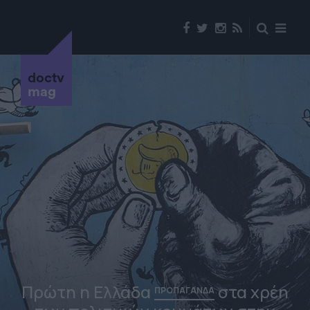
doctv
mag
Πρώτη η Ελλάδα
στα χρέη
ΠΡΟΠΑΓΑΝΔΑ