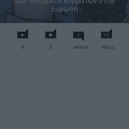
των πολιτικών κομμάτων στην
Ευρώπη
0
215
0
2
σχόλια
λέξεις