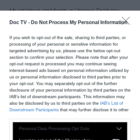
Με επίσημη απόφαση, η Unesco ζητά την
επιστροφή των Μαρμάρων που «η Ελλάδα
Doc TV -
Do Not Process My Personal Information
διεκδικεί νόμιμα»
If you wish to opt-out of the sale, sharing to third parties, or
processing of your personal or sensitive information for
1 Οκτωβρίου 2021
targeted advertising by us, please use the below opt-out
section to confirm your selection. Please note that after your
opt-out request is processed you may continue seeing
interest-based ads based on personal information utilized by
us or personal information disclosed to third parties prior to
your opt-out. You may separately opt-out of the further
disclosure of your personal information by third parties on the
IAB’s list of downstream participants. This information may
also be disclosed by us to third parties on the
IAB’s List of
Downstream Participants
that may further disclose it to other
third parties.
Personal Data Processing Opt Outs