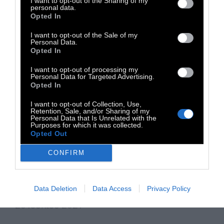
I want to opt-out of the Sharing of my
personal data.
Opted In
ΠΡΟΠΑΓΑΝΔΑ
I want to opt-out of the Sale of my
Personal Data.
Opted In
Επιστολή προς Κεραμέως:
I want to opt-out of processing my
«Είμαι ένας αποτυχημένος
Personal Data for Targeted Advertising.
Opted In
άριστος με 20.988 μόρια»
I want to opt-out of Collection, Use,
Retention, Sale, and/or Sharing of my
Personal Data that Is Unrelated with the
«Δεν είναι άδικο το ίδιο νομοσχέδιο που
Purposes for which it was collected.
Opted Out
"διακρίνει" τους άριστους να τους αποκλείει
συγχρόνως και από τα πανεπιστήμια;».
CONFIRM
Ανοιχτή επιστολή μαθητή προς την υπουργό
Παιδείας, Νίκη Κεραμέως
Data Deletion
Data Access
Privacy Policy
20 Ιουλίου 2021