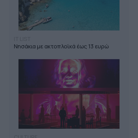
IT LIST
Νησάκια με ακτοπλοϊκά έως 13 ευρώ
CULTURE