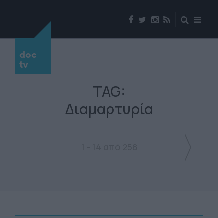
doc
tv
TAG:
Διαμαρτυρία
1 - 14 από 258