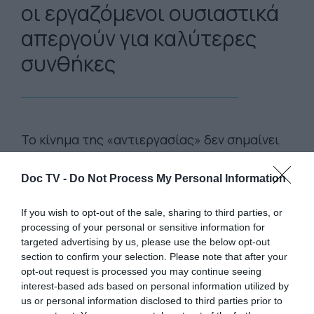
οι εργαζόμενοι ουσιαστικά
απεργούν για καλύτερες
συνθήκ
Το κίνημα της «αντιεργασίας» δεν σημαίνει
τεμπελιά. Οι ιστορίες όσων συμμετέχουν
δίνουν μερικές απαντήσεις στο γιατί υπάρχει
Doc TV -
Do Not Process My Personal Information
συνεχής έλλειψη εργατικού δυναμικού. Είτε
If you wish to opt-out of the sale, sharing to third parties, or
οι εργοδότες το συνειδητοποιούν είτε όχι, οι
processing of your personal or sensitive information for
εργαζόμενοι ουσιαστικά απεργούν για
targeted advertising by us, please use the below opt-out
καλύτερες συνθήκες.
section to confirm your selection. Please note that after your
opt-out request is processed you may continue seeing
interest-based ads based on personal information utilized by
Η σχετική ομάδα στο Reddit “Antiwork:
us or personal information disclosed to third parties prior to