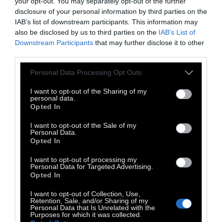
Unemployment for all, not just the rich!”
your opt-out. You may separately opt-out of the further
disclosure of your personal information by third parties on the
(Αντιεργασία: Ανεργία για όλους, όχι μόνο για
IAB’s list of downstream participants. This information may
τους πλούσιους!) μετρά 1,1 εκατ. μέλη. Οι
also be disclosed by us to third parties on the
IAB’s List of
αναρτήσεις τους αποκαλύπτουν καθημερινές
Downstream Participants
that may further disclose it to other
third parties.
ιστορίες μεταξύ αφεντικών που δείχνουν
απροκάλυπτα κακή μεταχείριση και τοξική ή
Personal Data Processing Opt Outs
απειλητική συμπεριφορά σε
I want to opt-out of the Sharing of my
καταπονημένους και κακοπληρωμένους
personal data.
Opted In
υπαλλήλους. Είναι μια αντίδραση κατά των
τακτικών εκφοβισμού, των ξεχειλωμένων
I want to opt-out of the Sale of my
Personal Data.
ωραρίων και των χαμηλών αμοιβών και, κατά
Opted In
συνέπεια, της έλλειψης χρόνου ή χώρου για
I want to opt-out of processing my
ποιότητα ζωής. Επικρατεί η αίσθηση ότι
Personal Data for Targeted Advertising.
Opted In
«πρέπει να υπάρχει κάτι περισσότερο από
I want to opt-out of Collection, Use,
αυτό στη ζωή».
Retention, Sale, and/or Sharing of my
Personal Data that Is Unrelated with the
Purposes for which it was collected.