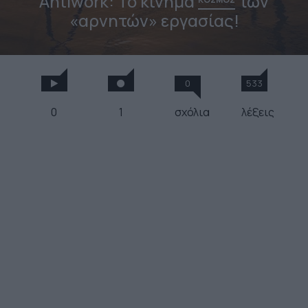
Antiwork: Το κίνημα
των
«αρνητών» εργασίας!
0
533
0
1
σχόλια
λέξεις