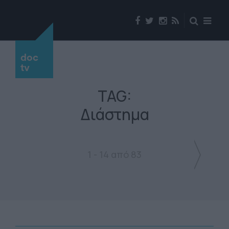
doc
tv
TAG:
Διάστημα
1 - 14 από 83