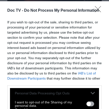
Doc TV -
Do Not Process My Personal Information
If you wish to opt-out of the sale, sharing to third parties, or
processing of your personal or sensitive information for
VIDEO
targeted advertising by us, please use the below opt-out
section to confirm your selection. Please note that after your
PLAYER: Ένα ταξίδι από τώρα
opt-out request is processed you may continue seeing
interest-based ads based on personal information utilized by
μέχρι το τέλος του κόσμου
us or personal information disclosed to third parties prior to
your opt-out. You may separately opt-out of the further
disclosure of your personal information by third parties on the
Τι πιστεύουν οι επιστήμονες: Πως θα
IAB’s list of downstream participants. This information may
μοιάζει το μέλλον από τώρα μέχρι ένα τρις
also be disclosed by us to third parties on the
IAB’s List of
Downstream Participants
that may further disclose it to other
χρόνια στο μέλλον;
third parties.
Personal Data Processing Opt Outs
28 Ιανουαρίου 2020
I want to opt-out of the Sharing of my
personal data.