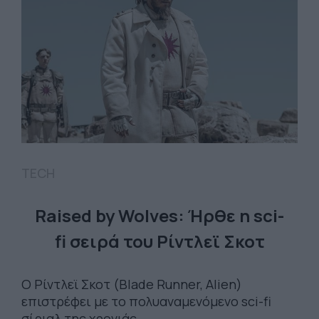
TECH
Raised by Wolves: Ήρθε η sci-
fi σειρά του Ρίντλεϊ Σκοτ
Ο Ρίντλεϊ Σκοτ (Blade Runner, Alien)
επιστρέφει με το πολυαναμενόμενο sci-fi
σίριαλ της χρονιάς