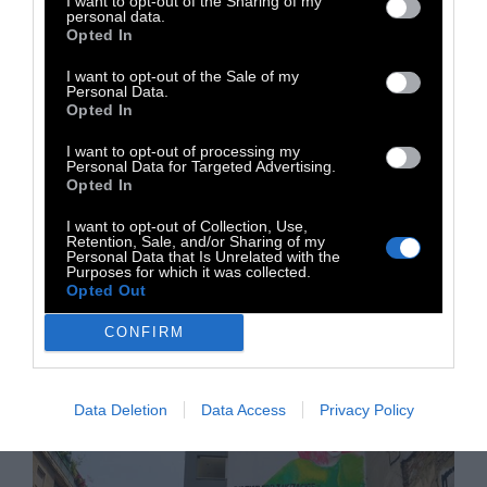
I want to opt-out of the Sharing of my
personal data.
Opted In
210
I want to opt-out of the Sale of my
Personal Data.
#Vgeskaipes: H Στέγη
Opted In
στηρίζει το Athens Pride
I want to opt-out of processing my
Personal Data for Targeted Advertising.
Opted In
#vgeskaipes. Από την Στέγη στην πλατεία
I want to opt-out of Collection, Use,
Retention, Sale, and/or Sharing of my
Συντάγματος, για το δικαίωμα της
Personal Data that Is Unrelated with the
διαφορετικότητας που μας αφορά όλους
Purposes for which it was collected.
Opted Out
CONFIRM
3 Ιουνίου 2019
Data Deletion
Data Access
Privacy Policy