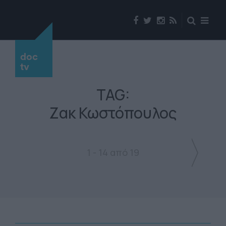
doc
tv
TAG:
Ζακ Κωστόπουλος
1 - 14 από 19