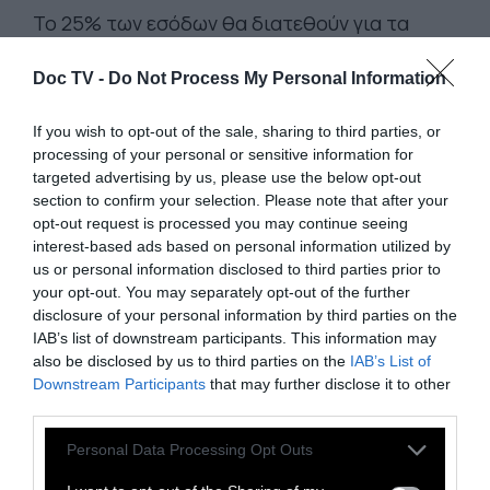
Το 25% των εσόδων θα διατεθούν για τα
δικαστικά έξοδα της οικογένειας του Ζακ
Κωστόπουλου. Από τον Χ. Λακταρίδη
Doc TV -
Do Not Process My Personal Information
If you wish to opt-out of the sale, sharing to third parties, or
20 Νοεμβρίου 2020
processing of your personal or sensitive information for
targeted advertising by us, please use the below opt-out
section to confirm your selection. Please note that after your
opt-out request is processed you may continue seeing
interest-based ads based on personal information utilized by
us or personal information disclosed to third parties prior to
your opt-out. You may separately opt-out of the further
disclosure of your personal information by third parties on the
IAB’s list of downstream participants. This information may
also be disclosed by us to third parties on the
IAB’s List of
Downstream Participants
that may further disclose it to other
third parties.
Personal Data Processing Opt Outs