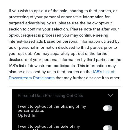
If you wish to opt-out of the sale, sharing to third parties, or
processing of your personal or sensitive information for
targeted advertising by us, please use the below opt-out
section to confirm your selection. Please note that after your
opt-out request is processed you may continue seeing
interest-based ads based on personal information utilized by
us or personal information disclosed to third parties prior to
your opt-out. You may separately opt-out of the further
disclosure of your personal information by third parties on the
IAB’s list of downstream participants. This information may
also be disclosed by us to third parties on the
IAB’s List of
ΠΡΟΠΑΓΑΝΔΑ
Downstream Participants
that may further disclose it to other
third parties.
Θα εκτοξευτεί η τιμή του
Personal Data Processing Opt Outs
πετρελαίου;
I want to opt-out of the Sharing of my
personal data.
Opted In
Ανησυχία στις αγορές πετρελαίου έχει
I want to opt-out of the Sale of my
προκαλέσει η κλιμάκωση της βίας στη Μέση