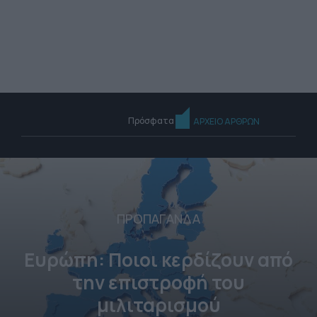
Πρόσφατα
ΑΡΧΕΙΟ ΑΡΘΡΩΝ
ΠΡΟΠΑΓΑΝΔΑ
Ευρώπη: Ποιοι κερδίζουν από
την επιστροφή του
μιλιταρισμού