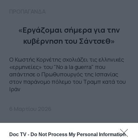
ΠΡΟΠΑΓΑΝΔΑ
«Eργάζομαι σήμερα για την
κυβέρνηση του Σάντσεθ»
Ο Κωστής Κορνέτης σχολιάζει τις ελληνικές
«ερμηνείες» του "No a la guerra" που
απάντησε ο Πρωθυπουργός της Ισπανίας
στον παράνομο πόλεμο του Τραμπ κατά του
Ιράν
6 Μαρτίου 2026
Doc TV -
Do Not Process My Personal Information