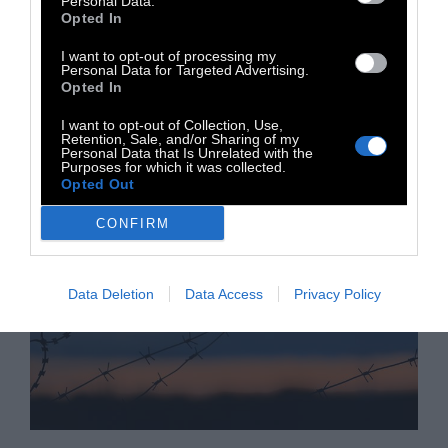
Personal Data.
Opted In
Ανατολή, με πολλούς αναλυτές να
προβλέπουν μεγάλη άνοδο των τιμών.
I want to opt-out of processing my
Personal Data for Targeted Advertising.
Opted In
3 Μαρτίου 2026
I want to opt-out of Collection, Use,
Retention, Sale, and/or Sharing of my
Personal Data that Is Unrelated with the
Purposes for which it was collected.
Opted Out
CONFIRM
Data Deletion
Data Access
Privacy Policy