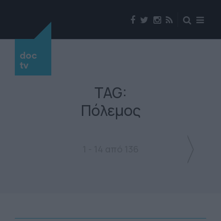
doc
tv
TAG:
Πόλεμος
1 - 14 από 136