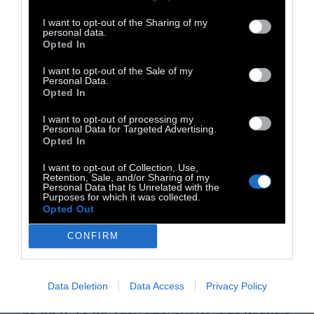
αναζητούσαμε στο γαλανό ουρανό και
I want to opt-out of the Sharing of my
στην αδιαφορία του κόσμου.
Βρίσκεται στη
personal data.
φριχτή μοναξιά του μαχόμενου και του μη
Opted In
μαχόμενου, στην κοινή σε όλους ταπεινωμένη
I want to opt-out of the Sale of my
Personal Data.
απελπισία και στην αυξημένη βδελυγμία που
Opted In
νιώθουμε να ανεβαίνει στα πρόσωπα καθώς
I want to opt-out of processing my
περνούν οι μέρες. Η βασιλεία των κτηνών
Personal Data for Targeted Advertising.
Opted In
έχει αρχίσει».
I want to opt-out of Collection, Use,
Retention, Sale, and/or Sharing of my
Personal Data that Is Unrelated with the
Σημειωματάρια, μετάφραση: Λήδα
Purposes for which it was collected.
Opted Out
Παλλαντίου (εκδ. Εξάντας, 1987). Ο Αλµπέρ
Καµύ, ένας από τους σηµαντικότερους
CONFIRM
διανοούµενους και συγγραφείς του 20ού
αιώνα, γεννήθηκε στην Αλγερία το 1913 και
Data Deletion
Data Access
Privacy Policy
σκοτώθηκε σε τροχαίο δυστύχηµα στη Γαλλία,