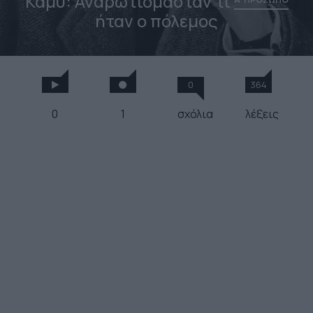
Καμύ: Αναρωτιόμασταν τι
ήταν ο πόλεμος
0
364
0
1
σχόλια
λέξεις