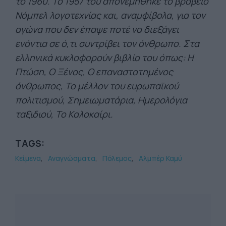
το 1960. To 1957 του απονεµήθηκε το βραβείο
Νόµπελ λογοτεχνίας και, αναµφίβολα, για τον
αγώνα που δεν έπαψε ποτέ να διεξάγει
ενάντια σε ό,τι συντρίβει τον άνθρωπο. Στα
ελληνικά κυκλοφορούν βιβλία του όπως: Η
Πτώση, Ο Ξένος, Ο επαναστατηµένος
άνθρωπος, Το µέλλον του ευρωπαϊκού
πολιτισµού, Σηµειωµατάρια, Ημερολόγια
ταξιδιού, Το Καλοκαίρι.
TAGS:
Κείμενα
Αναγνώσματα
Πόλεμος
Αλμπέρ Καμύ