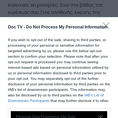
ευγενικές χειρονομίες. Ενώ στο βάθος της
ευγένειάς σου (της αληθινής, εκείνης της
καρδιάς), θα βρίσκονται η περιφρόνηση, το
θάρρος και η βαθιά αδιαφορία».
Doc TV -
Do Not Process My Personal Information
«Αναρωτιόμασταν τι ήταν ο πόλεμος
– η
If you wish to opt-out of the sale, sharing to third parties, or
βδελυρότητα που έκλεινε μέσα του. Και
processing of your personal or sensitive information for
συνειδητοποιούμε τώρα ότι ξέρουμε πού
targeted advertising by us, please use the below opt-out
section to confirm your selection. Please note that after your
βρίσκεται, ότι βρίσκεται μέσα μας – και για
opt-out request is processed you may continue seeing
τους περισσότερους είναι αυτή η ενόχληση,
interest-based ads based on personal information utilized by
αυτή η υποχρέωση επιλογής που τους κάνει
us or personal information disclosed to third parties prior to
your opt-out. You may separately opt-out of the further
να φεύγουν με την ενοχή ότι δεν υπήρξαν
disclosure of your personal information by third parties on the
αρκετά θαρραλέοι για να απέχουν ή να
IAB’s list of downstream participants. This information may
απέχουν με τη θλίψη ότι δεν θα
also be disclosed by us to third parties on the
IAB’s List of
Downstream Participants
that may further disclose it to other
συμμεριστούν τον θάνατο των άλλων.
third parties.
Βρίσκεται εδώ, όντως εδώ, και τον
Personal Data Processing Opt Outs