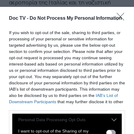
αεροπορία της Ιταλίας και τη ναζιστική
Γερμανία, που υποστήριζαν τις δυνάμεις του
Doc TV -
Do Not Process My Personal Information
Φρανθίσκο Φράνκο.
Οι επιθέσεις άφησαν πίσω τους
If you wish to opt-out of the sale, sharing to third parties, or
περισσότερους από 2.700 νεκρούς αμάχους
processing of your personal or sensitive information for
targeted advertising by us, please use the below opt-out
και χιλιάδες τραυματίες, αποτελώντας μία
section to confirm your selection. Please note that after your
από τις πρώτες συστηματικές εκστρατείες
opt-out request is processed you may continue seeing
βομβαρδισμού αστικού πληθυσμού στην
interest-based ads based on personal information utilized by
us or personal information disclosed to third parties prior to
Ευρώπη.
your opt-out. You may separately opt-out of the further
Η περιοχή της Plaça Nova και η γειτονική
disclosure of your personal information by third parties on the
IAB’s list of downstream participants. This information may
Plaça Sant Felip Neri παραμένουν μέχρι
also be disclosed by us to third parties on the
IAB’s List of
σήμερα σύμβολα αυτής της ιστορικής
Downstream Participants
that may further disclose it to other
μνήμης. Στους τοίχους της τελευταίας
third parties.
διακρίνονται ακόμη τα σημάδια από τις
Personal Data Processing Opt Outs
βόμβες που έπληξαν το σημείο τον Ιανουάριο
I want to opt-out of the Sharing of my