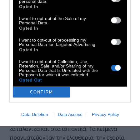
του 1938, σκοτώνοντας δεκάδες ανθρώπους,
personal data.
Opted In
ανάμεσά τους πολλά παιδιά.
I want to opt-out of the Sale of my
Η Casagrande υλοποιεί το πρότζεκτ Poem
Personal Data.
Opted In
Bombing από το 2001, μεταφέροντάς το σε
πόλεις όπως η Δρέσδη, η Βαρσοβία, το
I want to opt-out of processing my
Personal Data for Targeted Advertising.
Γκέρνικα, το Ρότερνταμ, το Βερολίνο, το
Opted In
Λονδίνο και η Μαδρίτη. Η ιδέα παραμένει
I want to opt-out of Collection, Use,
σταθερή: να αντιστρέψει συμβολικά την
Retention, Sale, and/or Sharing of my
Personal Data that Is Unrelated with the
εικόνα του πολέμου, αντικαθιστώντας τις
Purposes for which it was collected.
Opted Out
βόμβες με ποιήματα και τον φόβο με τη
συλλογική μνήμη.
CONFIRM
Στη Βαρκελώνη διανεμήθηκαν 100.000
ποιήματα από 100 ποιητές, 50 από τη Χιλή
Data Deletion
Data Access
Privacy Policy
και 50 από την Καταλονία, τυπωμένα στα
καταλανικά και στα ισπανικά. Τα κείμενα
πραγματεύονταν την ελευθερία, την εξορία,