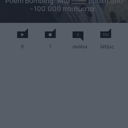
Poem Bombing: Mια
βροχή από
100.000 ποιήματα
0
304
0
1
σχόλια
λέξεις