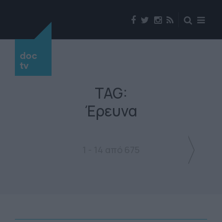
doc
tv
TAG:
Έρευνα
1 - 14 από 675