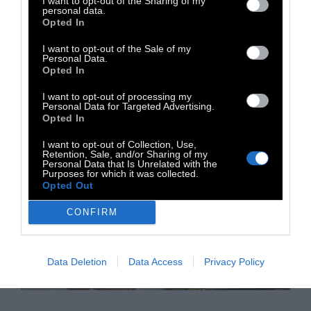
I want to opt-out of the Sharing of my
τροφίμων με αυξημένο κίνδυνο καρκίνου και
personal data.
διαβήτη τύπου 2
Opted In
I want to opt-out of the Sale of my
Personal Data.
26 Μαΐου 2026
Opted In
I want to opt-out of processing my
Personal Data for Targeted Advertising.
Opted In
I want to opt-out of Collection, Use,
Retention, Sale, and/or Sharing of my
Personal Data that Is Unrelated with the
Purposes for which it was collected.
Opted Out
CONFIRM
Data Deletion
Data Access
Privacy Policy