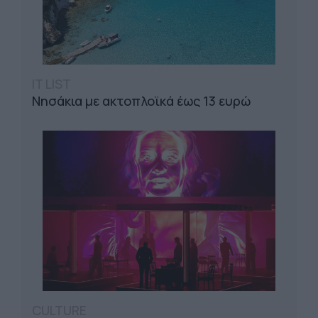
IT LIST
Νησάκια με ακτοπλοϊκά έως 13 ευρώ
CULTURE