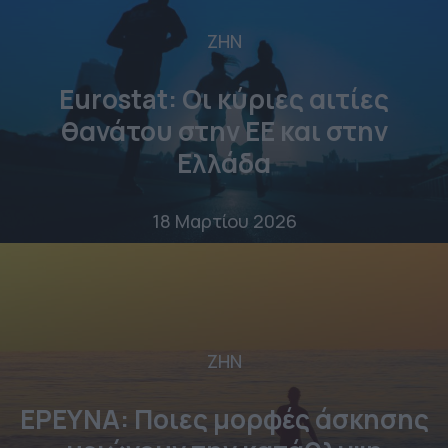
ΖΗΝ
Eurostat: Οι κύριες αιτίες
θανάτου στην ΕΕ και στην
Ελλάδα
18 Μαρτίου 2026
ΖΗΝ
ΕΡΕΥΝΑ: Ποιες μορφές άσκησης