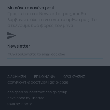
Mη χάνετε κανένα post
Γραφτείτε στο Newsletter μας, και θα
λαμβάνετε όλα τα νέα για τα άρθρα μας. Το
στέλνουμε δύο φορές τον μήνα.
Newsletter
ΔΙΑΦΗΜΙΣΗ
ΕΠΙΚΟΙΝΩΝΙΑ
ΟΡΟΙ ΧΡΗΣΗΣ
COPYRIGHT © DOCTV.GR | 2010-2026
designed by: beetroot design group
developed by: libertad
ux/ia by: doc tv