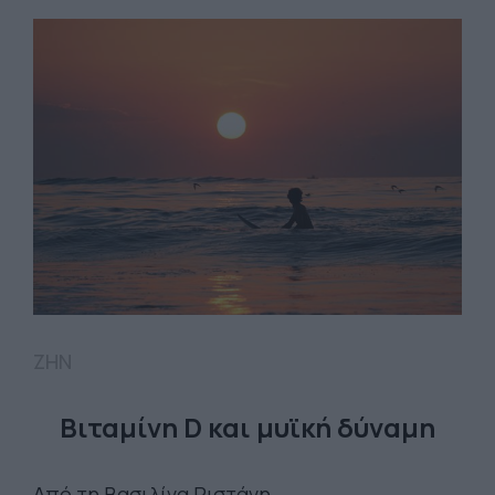
ΖΗΝ
Βιταμίνη D και μυϊκή δύναμη
Από τη Βασιλίνα Ριστάνη