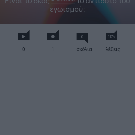
Είναι το δέος
το αντίδοτο του
εγωισμού;
0
1174
0
1
σχόλια
λέξεις