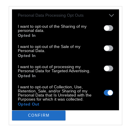
μια ανανεωμένη αίσθηση σύνδεσης και
third parties.
ευθύνης, καθώς και από το θετικό
Personal Data Processing Opt Outs
συναίσθημα του να είσαι ένας μικρός εαυτός
ενώπιον κάποιου ευρύτερου πράγματος».
I want to opt-out of the Sharing of my
personal data.
Opted In
Η έννοια του δέους, όπως
συνειδητοποίησα
, θα μπορούσε να με
I want to opt-out of the Sale of my
Personal Data.
βοηθήσει να συνδέσω αρκετές από τις
Opted In
κουκκίδες που είχα συλλέξει κατά τη
I want to opt-out of processing my
διάρκεια του ταξιδιού μου στο τοπίο της
Personal Data for Targeted Advertising.
Opted In
ψυχεδελικής θεραπείας. Κατά πόσον το δέος
συνιστά την αιτία ή το αποτέλεσμα των
I want to opt-out of Collection, Use,
Retention, Sale, and/or Sharing of my
ψυχικών αλλαγών που προκαλούν τα
Personal Data that Is Unrelated with the
Purposes for which it was collected.
ψυχεδελικά δεν είναι απολύτως σαφές.
Opted Out
Ωστόσο, σε κάθε περίπτωση, το δέος
CONFIRM
εμφανίζεται σε μεγάλο μέρος
της
φαινομενολογίας της ψυχεδελικής