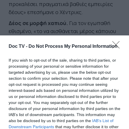
προκαλέσει πραγματικά βαθιές εμπειρίες
δέους» επεσήμανε ο Χέντρικς.
Δέος σε μορφή χαπιού.
Για τον εγωπαθή
εθισμένο, «το να αισθάνεται μέρος κάποιου
πράγματος μεγαλύτερου και σπουδαιότερου
Doc TV -
Do Not Process My Personal Information
από τον εαυτό του, να νιώθει ότι
επανασυνδέεται με άλλους ανθρώπους,
If you wish to opt-out of the sale, sharing to third parties, or
μπορεί να τον κάνει να νιώσει μακάρια
processing of your personal or sensitive information for
ευτυχία» – με το να συνάψει εκ νέου
targeted advertising by us, please use the below opt-out
section to confirm your selection. Please note that after your
κοινωνικές και οικογενειακές σχέσεις τις
opt-out request is processed you may continue seeing
οποίες ο εθισμός πραγματικά διαταράσσει.
interest-based ads based on personal information utilized by
us or personal information disclosed to third parties prior to
«Πολύ συχνά αναγνωρίζουν τη βλάβη που
your opt-out. You may separately opt-out of the further
προκαλούν
όχι μόνο στον εαυτό τους, αλλά
disclosure of your personal information by third parties on the
και στους αγαπημένους τους. Πολλές φορές
IAB’s list of downstream participants. This information may
also be disclosed by us to third parties on the
IAB’s List of
από εκεί πηγάζει το κίνητρο για αλλαγή: Από
Downstream Participants
that may further disclose it to other