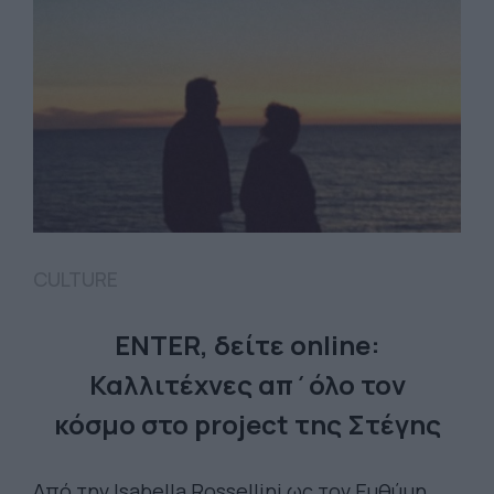
CULTURE
ΕNTER, δείτε online:
Καλλιτέχνες απ΄όλο τον
κόσμο στο project της Στέγης
Από την Isabella Rossellini ως τον Ευθύμη