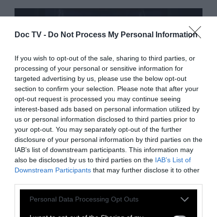
Doc TV -
Do Not Process My Personal Information
If you wish to opt-out of the sale, sharing to third parties, or
processing of your personal or sensitive information for
targeted advertising by us, please use the below opt-out
section to confirm your selection. Please note that after your
opt-out request is processed you may continue seeing
interest-based ads based on personal information utilized by
us or personal information disclosed to third parties prior to
your opt-out. You may separately opt-out of the further
disclosure of your personal information by third parties on the
IAB’s list of downstream participants. This information may
CULTURE
also be disclosed by us to third parties on the
IAB’s List of
Downstream Participants
that may further disclose it to other
third parties.
ENTER στη Στέγη. Το διεθνές
Personal Data Processing Opt Outs
online project επιστρέφει με