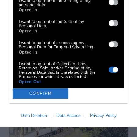
I want to opt-out of the Sharing of my
την Ιζαμπέλα Ροσελίνι
personal data.
Opted In
Από την Isabella Rossellini ως τους
I want to opt-out of the Sale of my
Personal Data.
RootlessRoot. Στο διεθνές project ENTER
Opted In
δημιουργοί αποτυπώνουν ένα έργο μέσα σε
120 ώρες
I want to opt-out of processing my
Personal Data for Targeted Advertising.
Opted In
12 Μαΐου 2020
I want to opt-out of Collection, Use,
Retention, Sale, and/or Sharing of my
Personal Data that Is Unrelated with the
Purposes for which it was collected.
Opted Out
CONFIRM
Data Deletion
Data Access
Privacy Policy