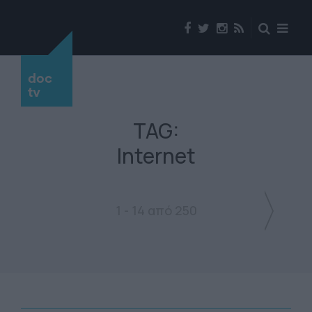
doc
tv
TAG:
Internet
1 - 14 από 250