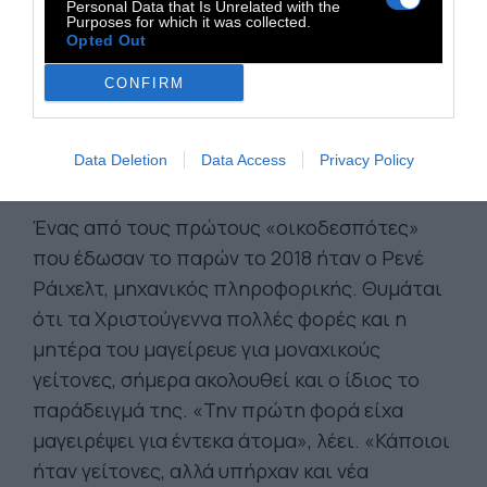
Personal Data that Is Unrelated with the
θεωρούσαν την μοναξιά
Purposes for which it was collected.
Opted Out
αποκλειστικό πρόβλημα
CONFIRM
των ηλικιωμένων
Data Deletion
Data Access
Privacy Policy
Ένας από τους πρώτους «οικοδεσπότες»
που έδωσαν το παρών το 2018 ήταν ο Ρενέ
Ράιχελτ, μηχανικός πληροφορικής. Θυμάται
ότι τα Χριστούγεννα πολλές φορές και η
μητέρα του μαγείρευε για μοναχικούς
γείτονες, σήμερα ακολουθεί και ο ίδιος το
παράδειγμά της. «Την πρώτη φορά είχα
μαγειρέψει για έντεκα άτομα», λέει. «Κάποιοι
ήταν γείτονες, αλλά υπήρχαν και νέα