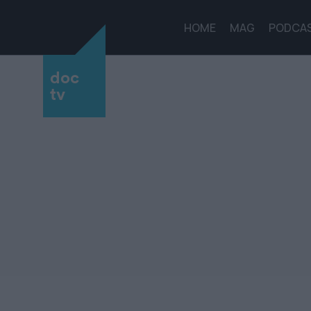
HOME
MAG
PODCA
doc
tv