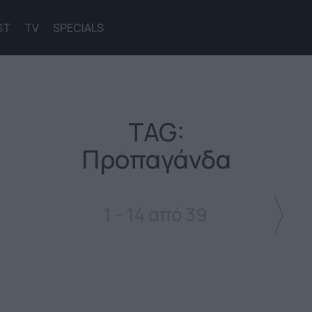
ST
TV
SPECIALS
TAG:
Προπαγάνδα
1 - 14 από 39