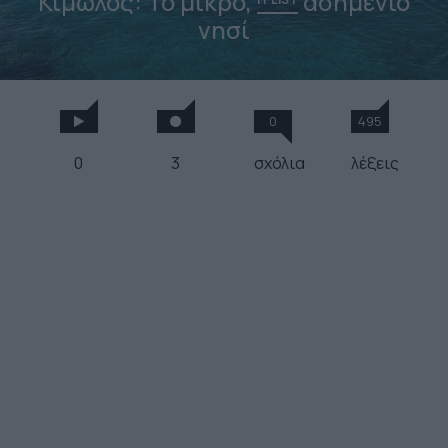
Κίμωλος: Το μικρό,
ασημένιο
νησί
0
495
0
3
σχόλια
λέξεις