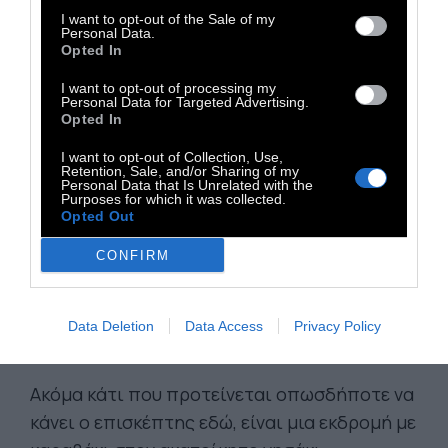
I want to opt-out of the Sale of my
Personal Data.
Opted In
Στην παραλία Πράσσα στο εκκλησάκι του Αγ.
I want to opt-out of processing my
Personal Data for Targeted Advertising.
Γεωργίου, βρίσκει καταφύγιο η μεσογειακή
Opted In
φώκια
monachus - monachus
μέσα σε
I want to opt-out of Collection, Use,
θαλάσσιες σπηλιές. Δεν την ενοχλούμε. Στην
Retention, Sale, and/or Sharing of my
Personal Data that Is Unrelated with the
παραλία τα Ελληνικά, βυθισμένη στα ρηχά,
Purposes for which it was collected.
Opted Out
βλέπουμε την
αρχαία πόλη
του νησιού.
CONFIRM
Η πολύτιμη Πολύαιγος
Data Deletion
Data Access
Privacy Policy
Ακόμα κάτι που προτείνεται οπωσδήποτε να
κάνει ο επισκέπτης εδώ, είναι μια εκδρομή με