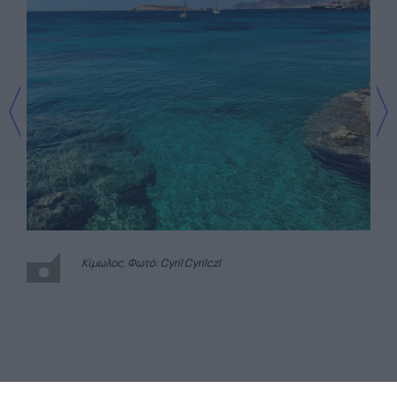
Κίμωλος. Φωτό: Cyril Cyrilczl