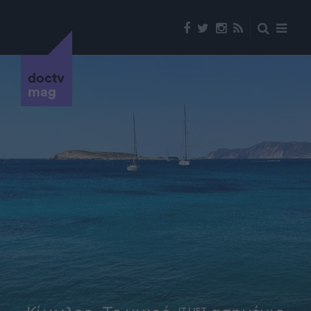
doctv
mag
IT LIST