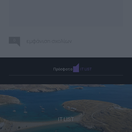
0
εμφάνιση σχολίων
Πρόσφατα
IT LIST
IT LIST