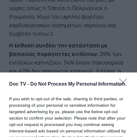
χώρες όπως η Τσεχία, η Πολωνία και η
Ρουμανία, λόγω του υψηλού φορτίου
καρδιαγγειακών νοσημάτων, καρκίνου και
διαβήτη τύπου 2.
Η έκθεση συνδέει την κατάσταση με
βασικούς παράγοντες κινδύνου:
29% των
ενηλίκων καπνίζουν, 34% έχουν παχυσαρκία
και 40% δεν ασκούνται επαρκώς. Επίσης, η
πιθανότητα πρόωρου θανάτου από χρόνια
Doc TV -
Do Not Process My Personal Information
νοσήματα φτάνει το 14%, πάνω από τον
ευρωπαϊκό μέσο όρο του 11%.
If you wish to opt-out of the sale, sharing to third parties, or
processing of your personal or sensitive information for
Ο ΟΟΣΑ επισημαίνει επίσης ότι στην
targeted advertising by us, please use the below opt-out
Ελλάδα οι μειώσεις στη θνησιμότητα από
section to confirm your selection. Please note that after your
καρκίνο προχωρούν πιο αργά σε σχέση με
opt-out request is processed you may continue seeing
interest-based ads based on personal information utilized by
άλλες ευρωπαϊκές χώρες
ενώ χρειάζεται