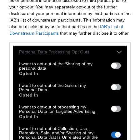
us or personal information disclosed to third parties prior to
ισχυρότερη στρατηγική πρόληψης, έγκαιρης
your opt-out. You may separately opt-out of the further
διάγνωσης και καλύτερης διαχείρισης των
disclosure of your personal information by third parties on the
IAB’s list of downstream participants. This information may
ασθενών, καθώς η γήρανση του πληθυσμού
also be disclosed by us to third parties on the
IAB’s List of
αναμένεται να επιβαρύνει ακόμη
Downstream Participants
that may further disclose it to other
περισσότερο την κατάσταση τα επόμενα
third parties.
χρόνια.
Personal Data Processing Opt Outs
Η έκθεση τονίζει ότι
ο καρκίνος και τα
I want to opt-out of the Sharing of my
personal data.
καρδιαγγειακά νοσήματα παραμένουν οι δύο
Opted In
βασικές αιτίες θανάτου στην Ευρώπη, ενώ η
I want to opt-out of the Sale of my
γήρανση του πληθυσμού αναμένεται να
Personal Data.
Opted In
επιβαρύνει ακόμη περισσότερο την
κατάσταση τις επόμενες δεκαετίες. Στην
I want to opt-out of processing my
Personal Data for Targeted Advertising.
Ελλάδα, από τις κυριότερες αιτίες θανάτου
Opted In
είναι:
I want to opt-out of Collection, Use,
Retention, Sale, and/or Sharing of my
- ο καρκίνος πνεύμονα
Personal Data that Is Unrelated with the