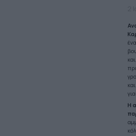
2 
Αν
Κα
ένα
βου
και
προ
γρ
και
για
Η 
πα
αμμ
κό