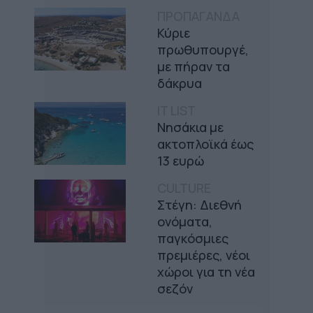
ΠΡΟΠΑΓΑΝΔΑ
Κύριε
πρωθυπουργέ,
με πήραν τα
δάκρυα
IT LIST
Νησάκια με
ακτοπλοϊκά έως
13 ευρώ
CULTURE
Στέγη: Διεθνή
ονόματα,
παγκόσμιες
πρεμιέρες, νέοι
χώροι για τη νέα
σεζόν