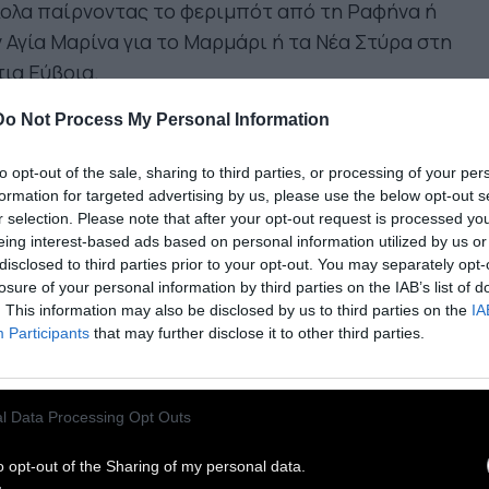
κολα παίρνοντας το φεριμπότ από τη Ραφήνα ή
 Αγία Μαρίνα για το Μαρμάρι ή τα Νέα Στύρα στη
ια Εύβοια.
ντακάθαρες παραλίες με ατέλειωτες
Do Not Process My Personal Information
μουδιές
, οργανωμένες πλαζ αλλά και κρυμμένοι
πίσκοι καλύπτουν κάθε επιθυμία για κολύμπι,
to opt-out of the sale, sharing to third parties, or processing of your per
formation for targeted advertising by us, please use the below opt-out s
σκέδαση, καταδύσεις, surfing, kite surf, ψάρεμα
r selection. Please note that after your opt-out request is processed y
 ιστιοπλοΐα. Απολαύστε τη θάλασσα στη Μεγάλη
eing interest-based ads based on personal information utilized by us or
ο, στο Γιαννίτσι, την Αρχάμπολη και τον Άγιο
disclosed to third parties prior to your opt-out. You may separately opt-
losure of your personal information by third parties on the IAB’s list of
ήτριο. Από την Κάρυστο οργανώνονται και
. This information may also be disclosed by us to third parties on the
IA
κρές
εκδρομές με σκάφος
ενώ, αν αγαπάτε τις
Participants
that may further disclose it to other third parties.
αδύσεις, ο κόλπος της Καρύστου είναι ιδανικός
 την παρατήρηση της υποβρύχιας ζωής.
l Data Processing Opt Outs
πόλη.
Η καταπληκτική ρυμοτομία της, την οποία
είλει στον Βαυαρό μηχανικό Μίρμπαχ που
o opt-out of the Sharing of my personal data.