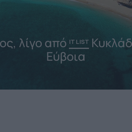
ος, λίγο από
Κυκλάδ
IT LIST
Εύβοια