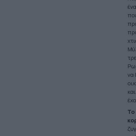
ένα
που
πρό
πρό
χτι
Μύλ
τρε
Ρωμ
να 
οι
και
έχο
Το
κο
ζυγ