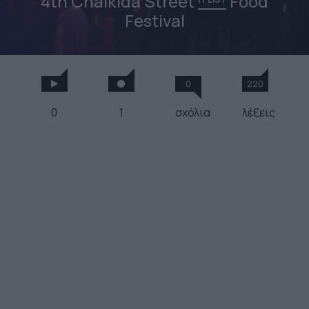
4th Chalkida Street
Food
Festival
0
220
0
1
σχόλια
λέξεις