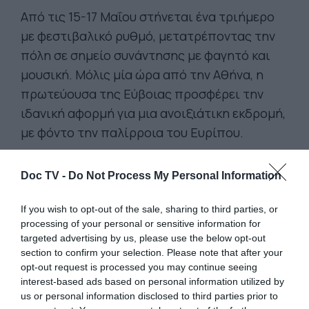
Από τις 15-17 Μαΐου στήνεται ένα τριήμερο
με φεστιβαλικό ρυθμό, μετατρέποντας την
πόλη σε σημείο συνάντησης με φαγητό και
μουσική. Μόλις μία ώρα από την Αθήνα, η
πρωτεύουσα της Εύβοιας προσφέρει την
ιδανική αφορμή για μια ανοιξιάτικη εκδρομή,
με φόντο την παλίρροια του Ευρίπου.
Από τις 15 έως τις 17 Μαΐου, μπροστά από το
Doc TV -
Do Not Process My Personal Information
εμβληματικό Κόκκινο Σπίτι παρέες,
οικογένειες και επισκέπτες μετατρέπουν την
If you wish to opt-out of the sale, sharing to third parties, or
πόλη σε ένα μεγάλο, ζωντανό street party.
processing of your personal or sensitive information for
Περισσότερα από 14 kiosks και food trucks
targeted advertising by us, please use the below opt-out
section to confirm your selection. Please note that after your
παρουσιάζουν επιλογές από την ελληνική και
opt-out request is processed you may continue seeing
διεθνή street food σκηνή, με προτάσεις
interest-based ads based on personal information utilized by
όπως tacos, burgers, fried chicken, hot dogs,
us or personal information disclosed to third parties prior to