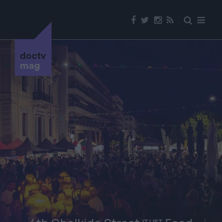
doctv
mag
IT LIST