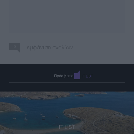
0
εμφάνιση σχολίων
Πρόσφατα
IT LIST
IT LIST