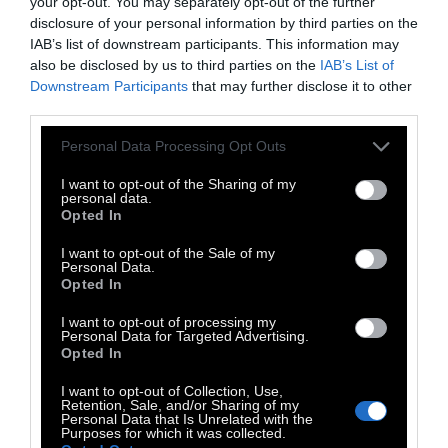
your opt-out. You may separately opt-out of the further
sushi, katsu, falafel αλλά και ξεχωριστές
disclosure of your personal information by third parties on the
γλυκές δημιουργίες όπως churros και λάβα
IAB’s list of downstream participants. This information may
φιστικιού με παγωτό κ.α.
also be disclosed by us to third parties on the
IAB’s List of
Downstream Participants
that may further disclose it to other
Στο menu και μπύρες ή signature cocktails
third parties.
και μια δυναμική μουσική σκηνή από τον
Personal Data Processing Opt Outs
Home Radio 89.1 και γνωστά ονόματα της
Αθηναϊκής σκηνής. Το φεστιβάλ είναι
I want to opt-out of the Sharing of my
personal data.
κατάλληλο για όλες τις ηλικίες, σαν μια
Opted In
γιορτή δίπλα στη θάλασσα.
I want to opt-out of the Sale of my
Personal Data.
4th Chalkida Street Food Festival
Opted In
Κόκκινο Σπίτι, Χαλκίδα, 15 – 17 Μαΐου
I want to opt-out of processing my
Παρασκευή: 18:00 – 00:00
Personal Data for Targeted Advertising.
Opted In
Σάββατο: 12:00 – 00:00
Κυριακή: 12:00 – 00:00
I want to opt-out of Collection, Use,
Retention, Sale, and/or Sharing of my
Είσοδος ελεύθερη
Personal Data that Is Unrelated with the
Purposes for which it was collected.
Διοργάνωση: Home radio 89,1