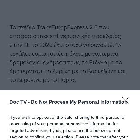
Το σχέδιο TransEuropExpress 2.0 που
αποφασίστηκε επί γερμανικής προεδρίας
στην ΕΕ το 2020 έχει στόχο να συνδέσει 13
μεγάλες ευρωπαϊκές πόλεις με νυχτερινά
δρομολόγια, ανάμεσα τους τη Βιέννη με το
Άμστερνταμ, τη Ζυρίχη με τη Βαρκελώνη και
το Βερολίνο με το Παρίσι.
Οικονομικές δυσκολίες. Σύμφωνα με τους
Doc TV -
Do Not Process My Personal Information
Γερμανικούς Σιδηροδρόμους, η ζήτηση για
εισιτήρια είναι μεγάλη. Ωστόσο, η απόφαση
If you wish to opt-out of the sale, sharing to third parties, or
για επαναλειτουργία των νυχτερινών
processing of your personal or sensitive information for
targeted advertising by us, please use the below opt-out
τρένων είναι πολιτική και όχι οικονομική. Το
section to confirm your selection. Please note that after your