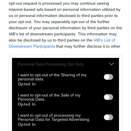
2016, η διοίκηση των Γερμανικών
opt-out request is processed you may continue seeing
Σιδηροδρόμων ανέθεσε σε συμβούλους
interest-based ads based on personal information utilized by
us or personal information disclosed to third parties prior to
διαχείρισης να υπολογίσουν εάν θα
your opt-out. You may separately opt-out of the further
μπορούσε να διασωθεί τουλάχιστον ένα
disclosure of your personal information by third parties on the
μέρος του στόλου των νυχτερινών τρένων. Η
IAB’s list of downstream participants. This information may
also be disclosed by us to third parties on the
IAB’s List of
απάντηση των οικονομικών
Downstream Participants
that may further disclose it to other
εμπειρογνωμόνων ήταν ότι τα νυχτερινά
third parties.
τρένα είναι ζημιογόνα.
Personal Data Processing Opt Outs
Η Αυστρία έσωσε τα γερμανικά νυχτερινά
I want to opt-out of the Sharing of my
personal data.
τρένα. Το γεγονός ότι τα τελευταία χρόνια
Opted In
εξακολουθούν να κυκλοφορούν τρένα με
I want to opt-out of the Sale of my
κουκέτες οφείλεται κυρίως στους
Personal Data.
Opted In
Αυστριακούς, οι οποίοι αγόρασαν το
ζημιογόνο τμήμα των νυχτερινών τρένων
I want to opt-out of processing my
Personal Data for Targeted Advertising.
από τους Γερμανικούς Σιδηροδρόμους το
Opted In