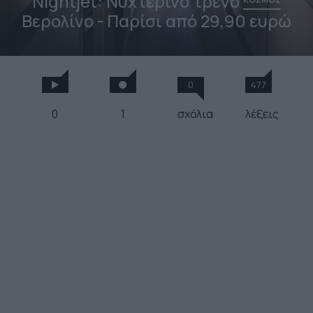
Nightjet: Νυχτερινό τρένο
Βερολίνο - Παρίσι από 29,90 ευρώ
0
477
0
1
σχόλια
λέξεις