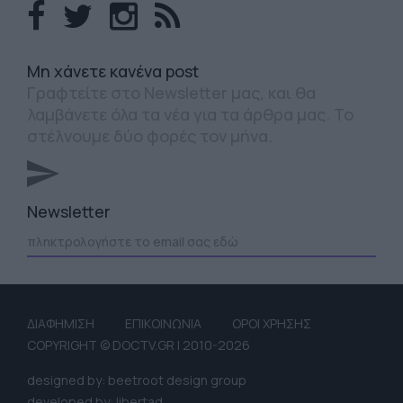
Mη χάνετε κανένα post
Γραφτείτε στο Newsletter μας, και θα
λαμβάνετε όλα τα νέα για τα άρθρα μας. Το
στέλνουμε δύο φορές τον μήνα.
Newsletter
ΔΙΑΦΗΜΙΣΗ
ΕΠΙΚΟΙΝΩΝΙΑ
ΟΡΟΙ ΧΡΗΣΗΣ
COPYRIGHT © DOCTV.GR | 2010-2026
designed by: beetroot design group
developed by: libertad