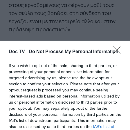
στους εργαζομένους να φέρνουν μαζί τους
τον σκύλο τους βοηθάει στη σύνδεση του
εργαζομένου με την εταιρεία αλλά και στην
πρόσληψη προσωπικού».
Η Siemens για παράδειγμα εξετάζει σοβαρά
Doc TV -
Do Not Process My Personal Information
το ζήτημα σε διάφορα εργοστάσιά της σε
όλη τη Γερμανία. «Υπάρχει αυξημένη ζήτηση
If you wish to opt-out of the sale, sharing to third parties, or
για σκύλους στο γραφείο. Οι εργαζόμενοι θα
processing of your personal or sensitive information for
μπορούσαν να αγκαζάρουν γραφεία για τους
targeted advertising by us, please use the below opt-out
section to confirm your selection. Please note that after your
ίδιους και τον σκύλο τους», δηλώνει
opt-out request is processed you may continue seeing
εκπρόσωπος της εταιρείας. Εξετάζεται
interest-based ads based on personal information utilized by
ακόμη και η δημιουργία ενός κέντρου
us or personal information disclosed to third parties prior to
your opt-out. You may separately opt-out of the further
ημερήσιας φροντίδας για σκύλους.
disclosure of your personal information by third parties on the
IAB’s list of downstream participants. This information may
Φυσικά δεν υπάρχει αξίωση του εργαζομένου
also be disclosed by us to third parties on the
IAB’s List of