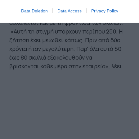
όμιλο μέσων ενημέρωσης Axel Springer στο
Data Deletion
Data Access
Privacy Policy
Βερολίνο. Τα τελευταία δώδεκα χρόνια
ασχολείται και με τη φροντίδα των σκύλων.
«Αυτή τη στιγμή υπάρχουν περίπου 250. Η
ζήτηση έχει μειωθεί κάπως. Πριν από δύο
χρόνια ήταν μεγαλύτερη. Παρ' όλα αυτά 50
έως 80 σκυλιά εξακολουθούν να
βρίσκονται κάθε μέρα στην εταιρεία», λέει.