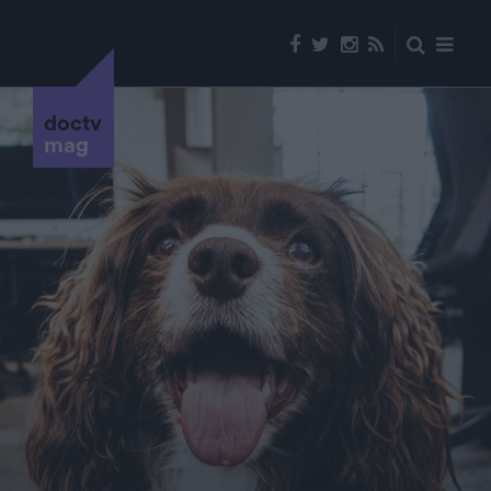
doctv
mag