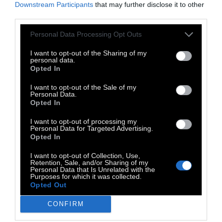
Downstream Participants
that may further disclose it to other
να παίρνει τον σκύλο του στο γραφείο, αλλά
third parties.
το ενδεχόμενο εξετάζεται σοβαρά. Μάλιστα,
εάν όλα τα συμβαλλόμενα μέρη συμφωνούν,
Personal Data Processing Opt Outs
υπάρχουν σκέψεις αυτό να
I want to opt-out of the Sharing of my
personal data.
συμπεριλαμβάνεται στο καταστατικό της
Opted In
εταιρείας.
I want to opt-out of the Sale of my
Personal Data.
Opted In
Χαρούμενη ατμόσφαιρα.
Είναι επίσης
σημαντικό να υπάρχει και ένας χώρος χωρίς
I want to opt-out of processing my
Personal Data for Targeted Advertising.
σκύλους για τους εργαζόμενους που τους
Opted In
φοβούνται ή υποφέρουν από αλλεργίες. Σε
I want to opt-out of Collection, Use,
μια ιδανική περίπτωση θα υπάρχει και ο
Retention, Sale, and/or Sharing of my
Personal Data that Is Unrelated with the
αρμόδιος υπάλληλος που θα ασχολείται με
Purposes for which it was collected.
Opted Out
τους τετράποδους συνοδούς των
εργαζομένων, όπως είναι η Κέρστιν
CONFIRM
Ντρομπνιέβσκι, η οποία εργάζεται στον