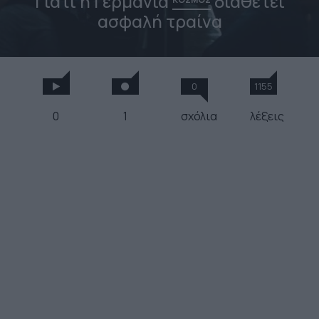
Γιατί η Γερμανία
διαθέτει
ασφαλή τραίνα
0
1155
0
1
σχόλια
λέξεις