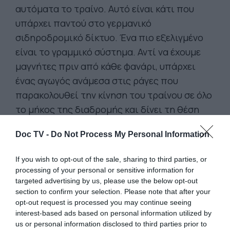
αυτόματα το τραίνο. Αυτό είναι κάτι που
υπάρχει παντού στο γερμανικό
σιδηροδρομικό δίκτυο. Ένα πιο εξελιγμένο
είναι το γραμμικό σύστημα. Αντί να έχουμε
μαγνήτες πριν από κάθε φανάρι, υπάρχει
ένας αγωγός ανάμεσα στις ράγες που
παρακολουθεί την κίνηση του τραίνου σε όλο
το μήκος της διαδρομής και δίνει τη θέση
του, την ταχύτητά του και την κατεύθυνσή
Doc TV -
Do Not Process My Personal Information
του σε πραγματικό χρόνο. Πρόκειται για
σύστημα ασφαλείας γύρω στο 1980. Το πιο
If you wish to opt-out of the sale, sharing to third parties, or
σύγχρονο είναι το γνωστό European Train
processing of your personal or sensitive information for
Control System (ETCS) που ακούγεται πολύ
targeted advertising by us, please use the below opt-out
section to confirm your selection. Please note that after your
αυτές τις ημέρες στην Ελλάδα. Πρόκειται για
opt-out request is processed you may continue seeing
ένα ηλεκτρονικό αυτοματοποιημένο
interest-based ads based on personal information utilized by
σύστημα με αισθητήρες στις ράγες,
us or personal information disclosed to third parties prior to