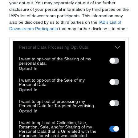
your opt-out. You may separately opt-out of the further
τοποθετημένες ανά συγκεκριμένες
disclosure of your personal information by third parties on the
αποστάσεις. Οι αισθητήρες λειτουργούν ως
IAB’s list of downstream participants. This information may
ταυτότητες. Δίνουν σε πραγματικό χρόνο την
also be disclosed by us to third parties on the
IAB’s List of
Downstream Participants
that may further disclose it to other
ταχύτητα, την κατεύθυνση του τραίνου, όχι
third parties.
μόνο στο κέντρο ελέγχου, αλλά ταυτόχρονα
μεταφράζουν τα φωτεινά σήματα, που
Personal Data Processing Opt Outs
αντιλαμβάνεται οπτικά ο άνθρωπος, σε Ο και
I want to opt-out of the Sharing of my
personal data.
1, έτσι ώστε να τα αντιλαμβάνεται και ο
Opted In
υπολογιστής του τραίνου. Το τραίνο δεν
I want to opt-out of the Sale of my
αφήνει τον μηχανοδηγό να αναπτύξει
Personal Data.
Opted In
ταχύτητα, τον προειδοποιεί. Κι αν
παραβιάσει ο οδηγός την ταχύτητα, τον
I want to opt-out of processing my
Personal Data for Targeted Advertising.
σταματά πριν περάσει το φανάρι. Γενικώς το
Opted In
ETCS καλύπτει δέκα σενάρια για κάθε κίνηση
I want to opt-out of Collection, Use,
του τραίνου, αργά, γρήγορα, μπρος,
Retention, Sale, and/or Sharing of my
Personal Data that Is Unrelated with the
παρκάρισμα κλπ».
Purposes for which it was collected.