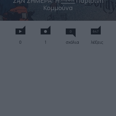
ΣΑΝ ΣΗΜΕΡΑ: Η
Παρισινή
Κομμούνα
0
647
0
1
σχόλια
λέξεις