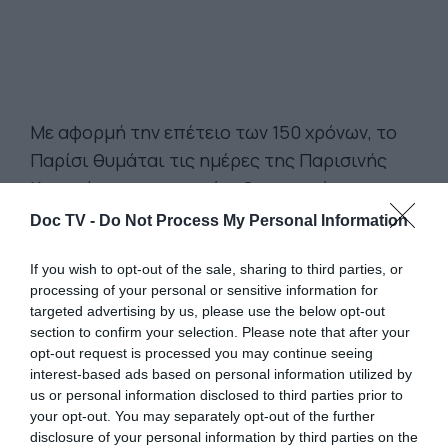
Με αφορμή την επέτειο των 150 χρόνων, το
Παρίσι θυμάται τις ημέρες της Παρισινής
Κομμούνας, που συντάραξαν τον κόσμο της
εποχής. Εξαιτίας της πανδημίας και των
Doc TV -
Do Not Process My Personal Information
αυστηρών περιορισμών ορισμένα από τα
αφιερώματα και τις προγραμματισμένες
If you wish to opt-out of the sale, sharing to third parties, or
processing of your personal or sensitive information for
εκθέσεις θα γίνουν σε υπαίθριους χώρους.
targeted advertising by us, please use the below opt-out
Στο ιστορικό δημαρχείο του Παρισιού η
section to confirm your selection. Please note that after your
σοσιαλίστρια δήμαρχος Αν Ινταλγκό
opt-out request is processed you may continue seeing
interest-based ads based on personal information utilized by
παρουσιάζει πτυχές της Παρισινής
us or personal information disclosed to third parties prior to
Κομμούνας κάνοντας μια θετική αποτίμηση.
your opt-out. You may separately opt-out of the further
Σύμφωνα με την αντιδήμαρχο Παρισιού
disclosure of your personal information by third parties on the