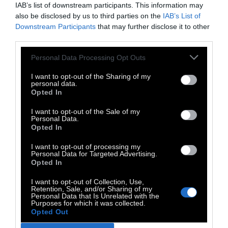
IAB’s list of downstream participants. This information may
Λορένς Πατρίς, που είναι υπεύθυνη για τις
also be disclosed by us to third parties on the
IAB’s List of
επετειακές εκδηλώσεις, θεμελιώδη
Downstream Participants
that may further disclose it to other
προτάγματα της Παρισινής Κομμούνας,
third parties.
όπως η ισότητα ανδρών και γυναικών ή τα
Personal Data Processing Opt Outs
δικαιώματα των αλλοδαπών, παραμένουν
I want to opt-out of the Sharing of my
μέχρι σήμερα επίκαιρα. Η αντιδήμαρχος
personal data.
Opted In
Παρισιού καθιστά σαφές ότι η διαχείριση
της κληρονομιάς ενός αιματηρού εμφυλίου
I want to opt-out of the Sale of my
Personal Data.
κάθε άλλο παρά εύκολη υπόθεση είναι. Κι
Opted In
όπως λέει, η ιστορική μνήμη της Παρισινής
I want to opt-out of processing my
Κομμούνας δεν σημαίνει ότι η βία από όλες
Personal Data for Targeted Advertising.
Opted In
τις πλευρές αποσιωπάται. «Πολλοί
Κομμουνάροι μετά από 72 μέρες πλήρωσαν
I want to opt-out of Collection, Use,
Retention, Sale, and/or Sharing of my
την επανάσταση με την ίδια τους τη ζωή και
Personal Data that Is Unrelated with the
Purposes for which it was collected.
εκτελέστηκαν» αναφέρει η Λορένς Πατρίς.
Opted Out