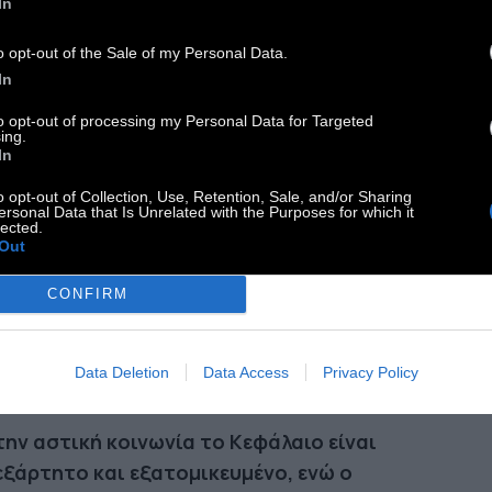
In
όκληρη η κοινωνική ιστορία δεν είναι τίποτε
o opt-out of the Sale of my Personal Data.
ο παρά η πάλη των τάξεων».
In
to opt-out of processing my Personal Data for Targeted
το βαθμό που θα καταργείται η εκμετάλλευση
ing.
In
υ ενός ατόμου από το άλλο, θα καταργείται
ι η εκμετάλλευση του ενός έθνους από το
o opt-out of Collection, Use, Retention, Sale, and/or Sharing
ersonal Data that Is Unrelated with the Purposes for which it
λο».
lected.
Out
 συνεχής ανατροπή της παραγωγής, ο αδιάκοπος
CONFIRM
νισμός όλων των κοινωνικών καταστάσεων, η
νια αβεβαιότητα και κίνηση διακρίνουν την
Data Deletion
Data Access
Privacy Policy
ική εποχή από όλες τις προηγούμενες».
την αστική κοινωνία το Κεφάλαιο είναι
εξάρτητο και εξατομικευμένο, ενώ ο