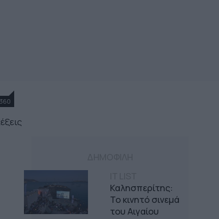
360
λέξεις
ΔΗΜΟΦΙΛΗ
IT LIST
Καλησπερίτης:
Το κινητό σινεμά
του Αιγαίου