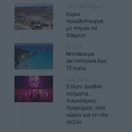
ΠΡΟΠΑΓΑΝΔΑ
Κύριε
πρωθυπουργέ,
με πήραν τα
δάκρυα
IT LIST
Νησάκια με
ακτοπλοϊκά έως
13 ευρώ
CULTURE
Στέγη: Διεθνή
ονόματα,
παγκόσμιες
πρεμιέρες, νέοι
χώροι για τη νέα
σεζόν