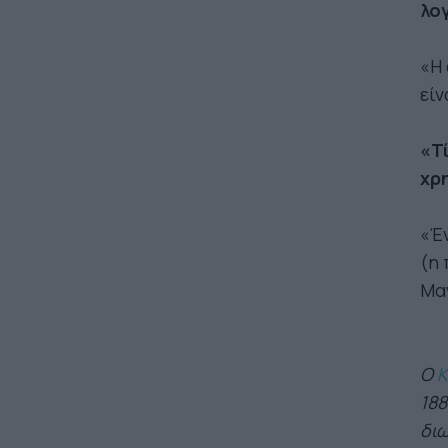
λο
«Η 
είν
«Τί
χρ
«Έ
(η
Μα
Ο
Κ
188
διω