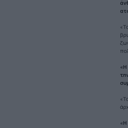
άν
ατ
«Το
βρι
ζων
πολ
«Η
τη
συ
«Το
άρ
«Η