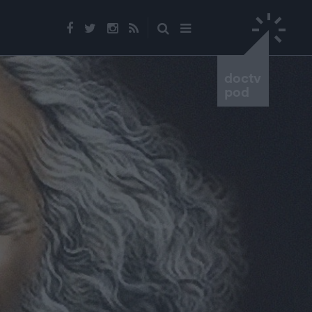
doctv
pod