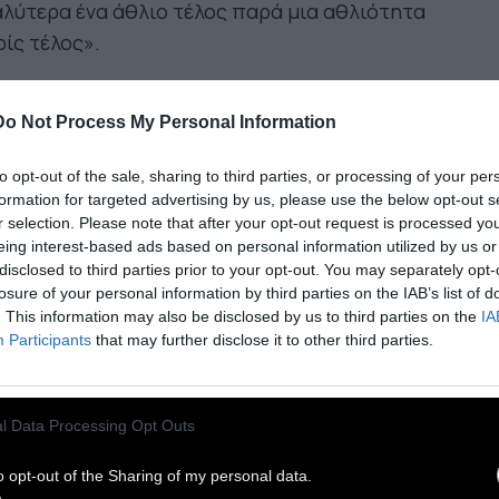
λύτερα ένα άθλιο τέλος παρά μια αθλιότητα
ίς τέλος».
 Ελληνική Φιλοσοφία φαίνεται ότι βρήκε κάτι
Do Not Process My Personal Information
 μια καλή τραγωδία δεν πρέπει να βρίσκει
έ: ένα πληκτικό τέλος».
to opt-out of the sale, sharing to third parties, or processing of your per
formation for targeted advertising by us, please use the below opt-out s
r selection. Please note that after your opt-out request is processed y
 άνθρωποι δημιουργούν την ίδια τους την
eing interest-based ads based on personal information utilized by us or
ορία, τη δημιουργούν όμως όχι όπως τους
disclosed to third parties prior to your opt-out. You may separately opt-
σει, όχι μέσα σε συνθήκες που οι ίδιοι
losure of your personal information by third parties on the IAB’s list of
. This information may also be disclosed by us to third parties on the
IA
λέγουν, μα μέσα σε συνθήκες που υπάρχουν
Participants
that may further disclose it to other third parties.
σα, που είναι δοσμένες και που
ηροδοτήθηκαν από το παρελθόν».
l Data Processing Opt Outs
 ιστορία επαναλαμβάνεται την πρώτη φορά
ν τραγωδία και τη δεύτερη σαν φάρσα».
o opt-out of the Sharing of my personal data.