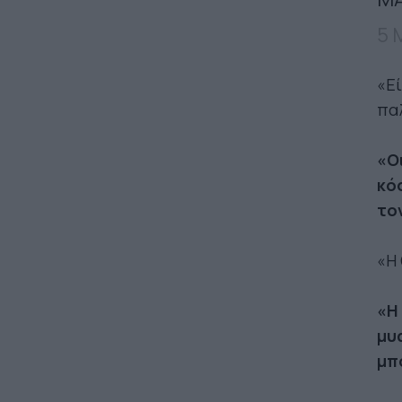
5 
«Εί
παλ
«Ο
κό
το
«Η 
«Η
μυ
μπ