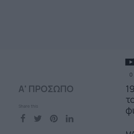
0
Α' ΠΡΟΣΩΠΟ
1
τ
Share this
φ
ΜΑ