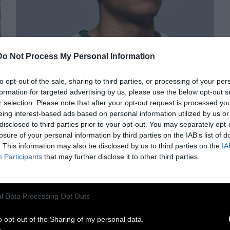
Do Not Process My Personal Information
ΠΡΟΠΑΓΑΝΔΑ
to opt-out of the sale, sharing to third parties, or processing of your per
formation for targeted advertising by us, please use the below opt-out s
r selection. Please note that after your opt-out request is processed y
«Φοβόμουν να βγω έξω,
eing interest-based ads based on personal information utilized by us or
μήπως με απελάσουν»
disclosed to third parties prior to your opt-out. You may separately opt-
losure of your personal information by third parties on the IAB’s list of
. This information may also be disclosed by us to third parties on the
IA
Participants
that may further disclose it to other third parties.
Ο Γιάννης Αντετοκούνμπο μιλά στην
ισπανική εφημερίδα El Pais για τις δυσκολίες
που αντιμετώπισε στην Ελλάδα, τον
ρατσισμό και το πώς είναι να μεγαλώνεις στη
l Data Processing Opt Outs
χώρα που γεννήθηκες, χωρίς χαρτιά
o opt-out of the Sharing of my personal data.