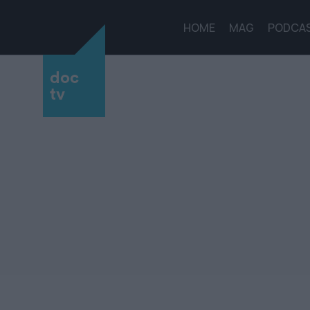
HOME
MAG
PODCA
doc
tv