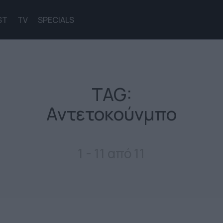
ST
TV
SPECIALS
TAG:
Αντετοκούνμπο
1 - 11 από 11