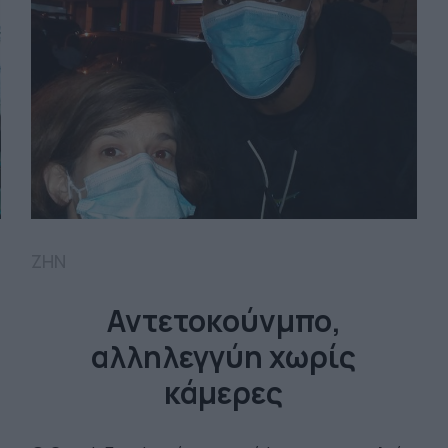
ΖΗΝ
Αντετοκούνμπο,
αλληλεγγύη χωρίς
κάμερες