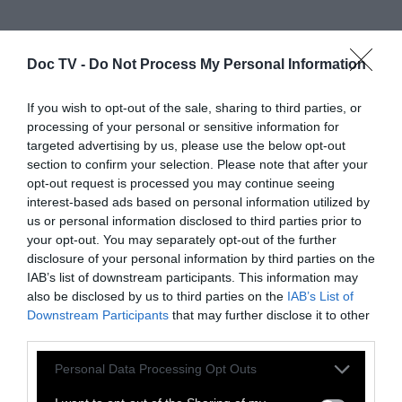
Η εκστρατεία «μην χαρίσεις άνθη, χάρισε ένα
φυτό» για την γιορτή του Αγ. Βαλεντίνου
Doc TV -
Do Not Process My Personal Information
If you wish to opt-out of the sale, sharing to third parties, or
12 Φεβρουαρίου 2026
processing of your personal or sensitive information for
targeted advertising by us, please use the below opt-out
section to confirm your selection. Please note that after your
opt-out request is processed you may continue seeing
interest-based ads based on personal information utilized by
us or personal information disclosed to third parties prior to
your opt-out. You may separately opt-out of the further
disclosure of your personal information by third parties on the
IAB’s list of downstream participants. This information may
also be disclosed by us to third parties on the
IAB’s List of
Downstream Participants
that may further disclose it to other
third parties.
Personal Data Processing Opt Outs