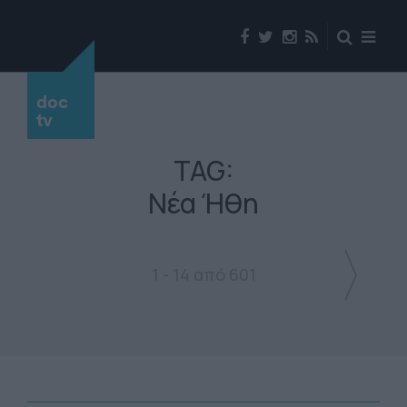
doc
tv
TAG:
Νέα Ήθη
1 - 14 από 601