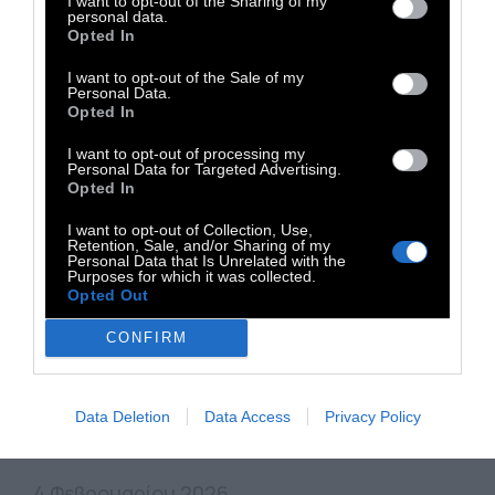
I want to opt-out of the Sharing of my
personal data.
Opted In
ΚΟΣΜΟΣ
I want to opt-out of the Sale of my
Personal Data.
«Η Ελλάδα αποτελεί την
Opted In
ντροπή της Μαιευτικής
I want to opt-out of processing my
Personal Data for Targeted Advertising.
παγκοσμίως»
Opted In
I want to opt-out of Collection, Use,
Retention, Sale, and/or Sharing of my
Το ερώτημα φυσιολογικός τοκετός ή
Personal Data that Is Unrelated with the
Purposes for which it was collected.
καισαρική είναι ένα ξεπερασμένο δίλημμα
Opted Out
ατόμων που δεν γνωρίζουν την σύγχρονη
CONFIRM
πραγματικότητα και εξακολουθούν να
εκμεταλλεύονται ανθρώπους. -Από τον Ιατρό
Γυναικολογικής Ενδοκρινολογίας Απόστολο
Data Deletion
Data Access
Privacy Policy
Καμπαγιάννη
4 Φεβρουαρίου 2026