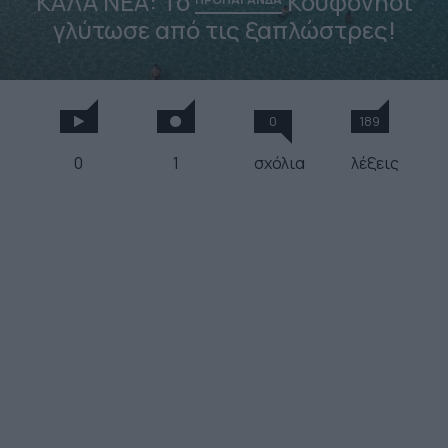
ΚΑΛΑ ΝΕΑ: Το
Κουφονήσι
γλύτωσε από τις ξαπλώστρες!
0
189
0
1
σχόλια
λέξεις