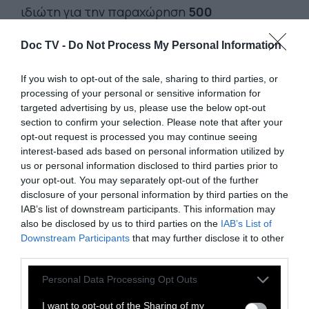
ιδιώτη για την παραχώρηση
500
τετραγωνικών μέτρων
σε καθεμία από τις
Doc TV -
Do Not Process My Personal Information
δύο παραλίες, για την ανάπτυξη
ομπρελοκαθισμάτων
.
If you wish to opt-out of the sale, sharing to third parties, or
processing of your personal or sensitive information for
Η
αναστολή
κοινοποιήθηκε στον Δήμο Νάξου
targeted advertising by us, please use the below opt-out
section to confirm your selection. Please note that after your
και των Μικρών Κυκλάδων, ο οποίος είχε ήδη
opt-out request is processed you may continue seeing
εκφράσει έντονες αντιρρήσεις. Βάσει του
interest-based ads based on personal information utilized by
ισχύοντος πλαισίου, οι δήμοι δεν διαθέτουν
us or personal information disclosed to third parties prior to
your opt-out. You may separately opt-out of the further
αρμοδιότητα για την εκμίσθωση αιγιαλού με
disclosure of your personal information by third parties on the
ομπρελοκαθίσματα· η σχετική απόφαση
IAB’s list of downstream participants. This information may
λαμβάνεται σε κεντρικό επίπεδο από το
also be disclosed by us to third parties on the
IAB’s List of
Downstream Participants
that may further disclose it to other
αρμόδιο υπουργείο, το οποίο και διενεργεί
third parties.
τη διαδικασία δημοπρασίας.
Personal Data Processing Opt Outs
I want to opt-out of the Sharing of my