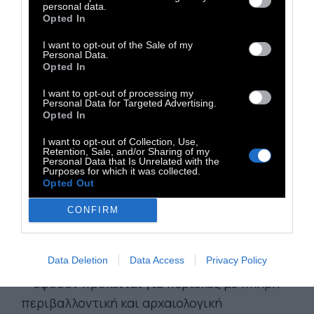
personal data.
Opted In
I want to opt-out of the Sale of my
Personal Data.
Opted In
I want to opt-out of processing my
Personal Data for Targeted Advertising.
Opted In
I want to opt-out of Collection, Use,
Retention, Sale, and/or Sharing of my
Personal Data that Is Unrelated with the
Purposes for which it was collected.
Ο δήμαρχος Δημήτρης Λιανός ζήτησε να
Opted Out
σταματήσει η δημοπρασία
αλλά και να μην
CONFIRM
κάνει καμία αντίστοιχη μίσθωση όχι μόνο
στο Κουφονήσι αλλά και σε όλες τις Μικρές
Data Deletion
Data Access
Privacy Policy
Κυκλάδες —Ηρακλειά, Σχοινούσα και Δονούσα
— εφόσον πρόκειται για περιοχές με πλήρη
περιβαλλοντική και αρχαιολογική