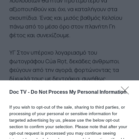
λουλουδιών θα ήταν προτιμότερο να
αξιοποιηθούν και όχι να καταλήγουν στα
σκουπίδια. Ένας και μισός βαθμός Κελσίου
πάνω από το μέσο όρο στον πλανήτη Γη
φέτος και συνεχίζουμε.
ΥΓ Στον υπέροχο λογαριασμό του
φωτογράφου Của Rọt, δεκάδες άνθρωποι
φεύγουν από την αγορά, φορτώνοντας τα
δίκυκλά τους με δεντράκια, συνήθως
ροδακινιές και κουμκουάτ. Άρον το δεντράκι
Doc TV -
Do Not Process My Personal Information
σου και περιπάτει.
If you wish to opt-out of the sale, sharing to third parties, or
processing of your personal or sensitive information for
targeted advertising by us, please use the below opt-out
section to confirm your selection. Please note that after your
opt-out request is processed you may continue seeing