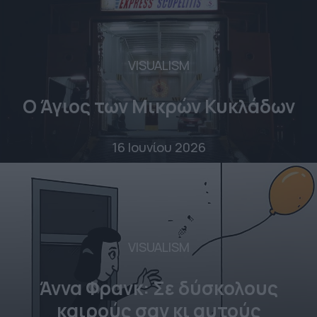
VISUALISM
Ο Άγιος των Μικρών Κυκλάδων
16 Ιουνίου 2026
VISUALISM
Άννα Φρανκ: Σε δύσκολους
καιρούς σαν κι αυτούς