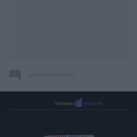
0
εμφάνιση σχολίων
Πρόσφατα
VISUALISM