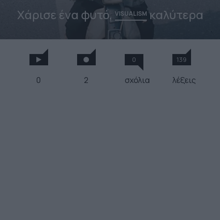
Χάρισε ένα φυτό,
καλύτερα
VISUALISM
0
139
0
2
σχόλια
λέξεις