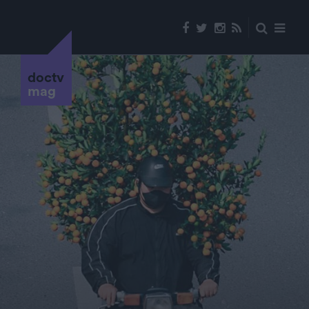
doctv
mag