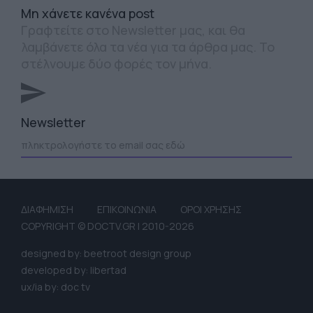
Mη χάνετε κανένα post
Γραφτείτε στο Newsletter μας, και θα
λαμβάνετε όλα τα νέα για τα άρθρα μας. Το
στέλνουμε δύο φορές τον μήνα.
Newsletter
ΔΙΑΦΗΜΙΣΗ
ΕΠΙΚΟΙΝΩΝΙΑ
ΟΡΟΙ ΧΡΗΣΗΣ
COPYRIGHT © DOCTV.GR | 2010-2026
designed by: beetroot design group
developed by: libertad
ux/ia by: doc tv