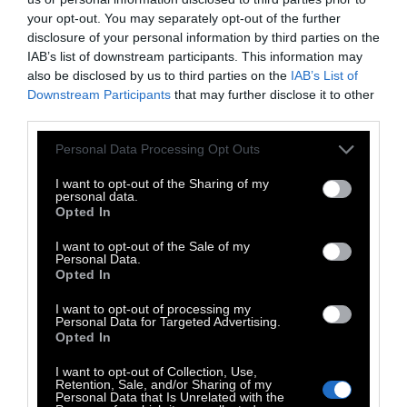
περισσότεροι από 15 εκατομμύρια Βρετανοί
your opt-out. You may separately opt-out of the further
δήλωσαν συμμετοχή.
disclosure of your personal information by third parties on the
IAB’s list of downstream participants. This information may
Για τις παμπ, αλλά και τα μπαρ ανά τον
also be disclosed by us to third parties on the
IAB’s List of
κόσμο
, ο Ιανουάριος ήταν παραδοσιακά
Downstream Participants
that may further disclose it to other
δύσκολος μήνας. Η νέα γενιά δεν καταναλώνει
third parties.
τόσο αλκοόλ και η οικονομική κρίση δεν
Personal Data Processing Opt Outs
βοηθάει. Επίσης μετά τις γιορτές, πολλοί
I want to opt-out of the Sharing of my
προσπαθούν να αποτοξινωθούν.
personal data.
Opted In
Ορισμένες επιχειρήσεις απαντούν με
I want to opt-out of the Sale of my
τιμολογιακή πολιτική
, μειώνοντας το
Personal Data.
κόστος σε επίπεδα. Άλλες επενδύουν σε
Opted In
ποιοτικά μη αλκοολούχα ποτά και
I want to opt-out of processing my
Personal Data for Targeted Advertising.
«παρθένα» κοκτέιλ, επιχειρώντας να
Opted In
επαναπροσδιορίσουν την παμπ ως χώρο
I want to opt-out of Collection, Use,
κοινωνικότητας και όχι αποκλειστικά
Retention, Sale, and/or Sharing of my
Personal Data that Is Unrelated with the
κατανάλωσης αλκοόλ.