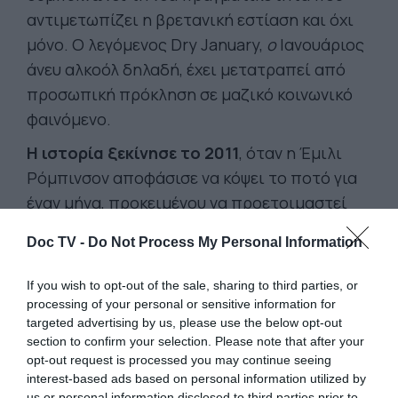
αντιμετωπίζει η βρετανική εστίαση και όχι
μόνο. Ο λεγόμενος Dry January,
ο
Ιανουάριος
άνευ αλκοόλ δηλαδή, έχει μετατραπεί από
προσωπική πρόκληση σε μαζικό κοινωνικό
φαινόμενο.
Η ιστορία ξεκίνησε το 2011
, όταν η Έμιλι
Ρόμπινσον αποφάσισε να κόψει το ποτό για
έναν μήνα, προκειμένου να προετοιμαστεί
για τον ημι-μαραθώνιο. Λίγα χρόνια
Doc TV -
Do Not Process My Personal Information
αργότερα, μέσα από τη δράση της
φιλανθρωπικής οργάνωσης Alcohol Change
If you wish to opt-out of the sale, sharing to third parties, or
UK, η ιδέα θεσμοθετήθηκε ως εκστρατεία
processing of your personal or sensitive information for
targeted advertising by us, please use the below opt-out
ευαισθητοποίησης για τις επιπτώσεις του
section to confirm your selection. Please note that after your
αλκοόλ. Σήμερα, ο Dry January δεν είναι
opt-out request is processed you may continue seeing
απλώς τάση ευεξίας: για το 2025,
interest-based ads based on personal information utilized by
us or personal information disclosed to third parties prior to