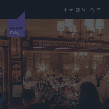
doctv
mag