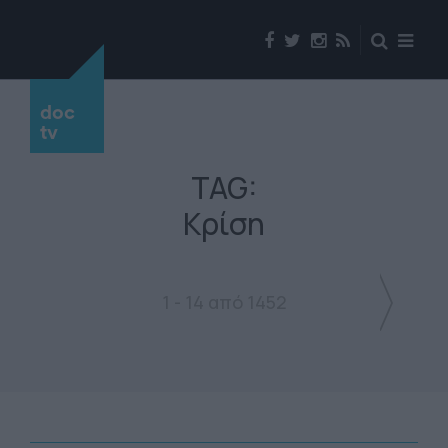
doc
tv
TAG:
Κρίση
1 - 14 από 1452