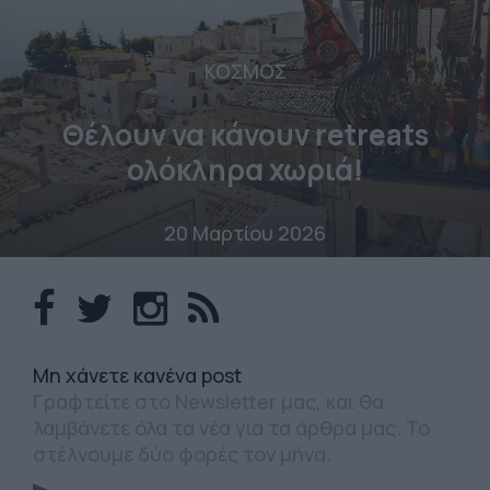
ΚΟΣΜΟΣ
Θέλουν να κάνουν retreats
ολόκληρα χωριά!
20 Μαρτίου 2026
Mη χάνετε κανένα post
Γραφτείτε στο Newsletter μας, και θα
λαμβάνετε όλα τα νέα για τα άρθρα μας. Το
στέλνουμε δύο φορές τον μήνα.