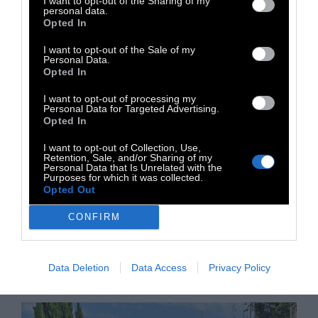
I want to opt-out of the Sharing of my
personal data.
ΚΟΣΜΟΣ
Opted In
I want to opt-out of the Sale of my
Mamdani: Ανοίγει δημοτικά
Personal Data.
Opted In
σούπερ μάρκετ για να
I want to opt-out of processing my
αντιμετωπίσει την ακρίβεια
Personal Data for Targeted Advertising.
Opted In
I want to opt-out of Collection, Use,
Ο δήμαρχος της Νέας Υόρκης, Zohran
Retention, Sale, and/or Sharing of my
Mamdani σπεύδει να υλοποιήσει τις
Personal Data that Is Unrelated with the
Purposes for which it was collected.
δεσμεύσεις του στις εργαζόμενες
Opted Out
οικογένειες. Και μαζί με τον Μπέρνι Σάντερς
CONFIRM
φωνάζει: «Φορολογήστε τους πλούσιους»
22 Απριλίου 2026
Data Deletion
Data Access
Privacy Policy