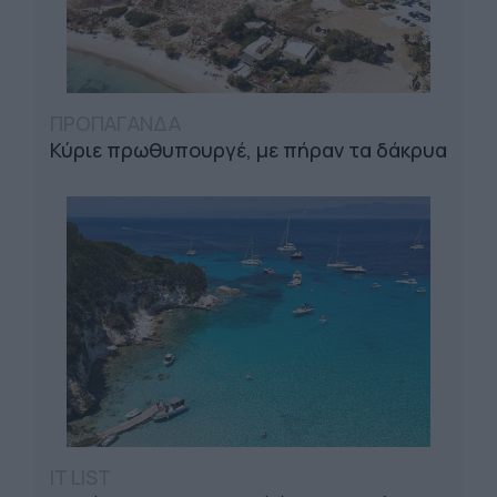
ΠΡΟΠΑΓΑΝΔΑ
Κύριε πρωθυπουργέ, με πήραν τα δάκρυα
IT LIST