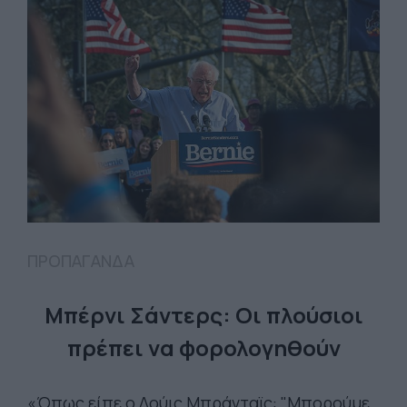
ΠΡΟΠΑΓΑΝΔΑ
Μπέρνι Σάντερς: Oι πλούσιοι
πρέπει να φορολογηθούν
«Όπως είπε ο Λούις Μπράνταϊς: "Μπορούμε