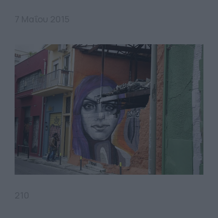
7 Μαΐου 2015
210