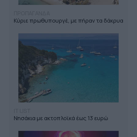
ΠΡΟΠΑΓΑΝΔΑ
Κύριε πρωθυπουργέ, με πήραν τα δάκρυα
IT LIST
Νησάκια με ακτοπλοϊκά έως 13 ευρώ