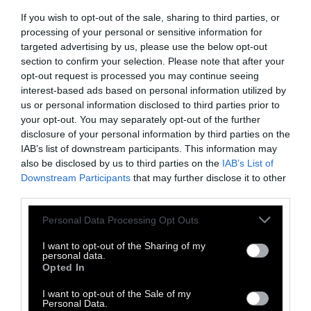
If you wish to opt-out of the sale, sharing to third parties, or
processing of your personal or sensitive information for
targeted advertising by us, please use the below opt-out
section to confirm your selection. Please note that after your
opt-out request is processed you may continue seeing
interest-based ads based on personal information utilized by
ΖΗΝ
us or personal information disclosed to third parties prior to
your opt-out. You may separately opt-out of the further
Το καφέ που ταΐζει
disclosure of your personal information by third parties on the
IAB’s list of downstream participants. This information may
ανθρώπους
also be disclosed by us to third parties on the
IAB’s List of
Downstream Participants
that may further disclose it to other
third parties.
10.000 άνθρωποι και 20 τόνοι ανεπιθύμητα
τρόφιμα. Ένα καφέ αλληλεγγύης που αλλάζει
Personal Data Processing Opt Outs
τους κανόνες
I want to opt-out of the Sharing of my
personal data.
Opted In
20 Δεκεμβρίου 2014
I want to opt-out of the Sale of my
Personal Data.