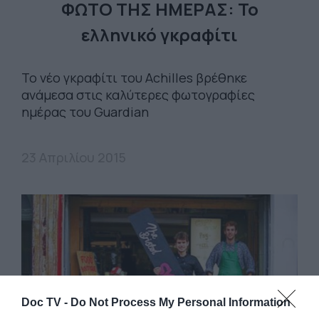
ΦΩΤΟ ΤΗΣ ΗΜΕΡΑΣ: Το
ελληνικό γκραφίτι
Το νέο γκραφίτι του Achilles βρέθηκε
ανάμεσα στις καλύτερες φωτογραφίες
ημέρας του Guardian
23 Απριλίου 2015
Doc TV -
Do Not Process My Personal Information