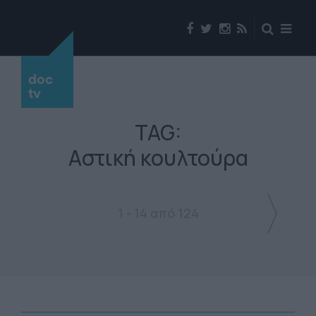
doc
tv
TAG:
Αστική κουλτούρα
1 - 14 από 124