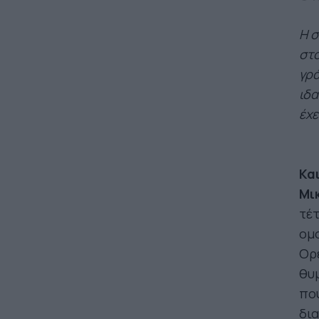
Η σ
στο
γρά
ιδα
έχε
Και
Μι
τέτ
ομο
Ορέ
θυμ
που
δια