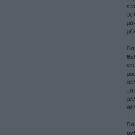
είν
σε 
μάχ
μέλ
Για
θέ
και
μας
αλλ
υπά
άλλ
θέ
Γι
αν