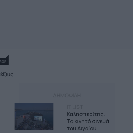
608
λέξεις
ΔΗΜΟΦΙΛΗ
IT LIST
Καλησπερίτης:
Το κινητό σινεμά
του Αιγαίου