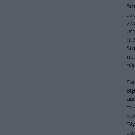
δια
ευχ
γίν
μέσ
Βιβ
δια
που
αύρ
Γι
Βιβ
μι
των
καλ
Ξέρ
έχε