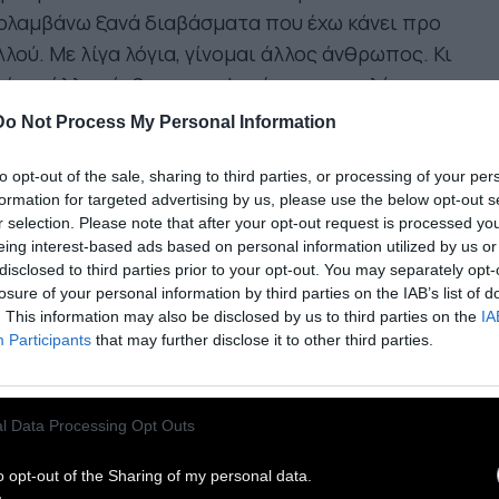
ολαμβάνω ξανά διαβάσματα που έχω κάνει προ
λού. Με λίγα λόγια, γίνομαι άλλος άνθρωπος. Κι
ός ο άλλος άνθρωπος μ’ αρέσει πιο πολύ.
Do Not Process My Personal Information
τί το Μικρό Βιβλιοπωλείο δεν είναι μαγαζί.
αι ιδέα,
είναι συνάντηση, είναι κουβέντα, είναι
to opt-out of the sale, sharing to third parties, or processing of your per
formation for targeted advertising by us, please use the below opt-out s
μη. Είναι η ανάμνηση ενός διαβάσματος και η
r selection. Please note that after your opt-out request is processed y
ίδα ενός άλλου. Είναι η επιθυμία να ξαναβρείς
eing interest-based ads based on personal information utilized by us or
ιούς ήρωες και να γνωρίσεις καινούργιους. Είναι
disclosed to third parties prior to your opt-out. You may separately opt-
losure of your personal information by third parties on the IAB’s list of
ψεις διαλεγμένες για το χρώμα τους, για το κέφι
. This information may also be disclosed by us to third parties on the
IA
ς, για τα λόγια τους τα ζωντανά, τα σοβαρά ή τα
Participants
that may further disclose it to other third parties.
εία, τα σημαντικά ή τα πανάλαφρα. Είναι η
τα, που την ανοίγεις και αρχίζεις να σκέφτεσαι
ψεις που τις θαυμάζεις.
l Data Processing Opt Outs
o opt-out of the Sharing of my personal data.
τί το Μικρό Βιβλιοπωλείο είναι μικρό αλλά