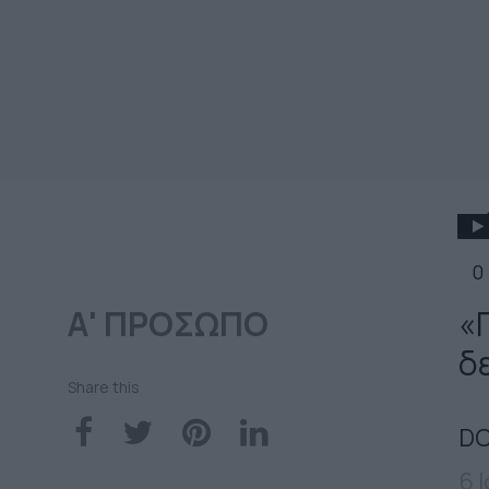
0
Α' ΠΡΟΣΩΠΟ
«
δε
Share this
DO
6 