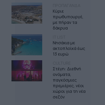
ΠΡΟΠΑΓΑΝΔΑ
Κύριε
πρωθυπουργέ,
με πήραν τα
δάκρυα
IT LIST
Νησάκια με
ακτοπλοϊκά έως
13 ευρώ
CULTURE
Στέγη: Διεθνή
ονόματα,
παγκόσμιες
πρεμιέρες, νέοι
χώροι για τη νέα
σεζόν