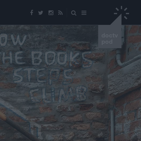
doctv
pod