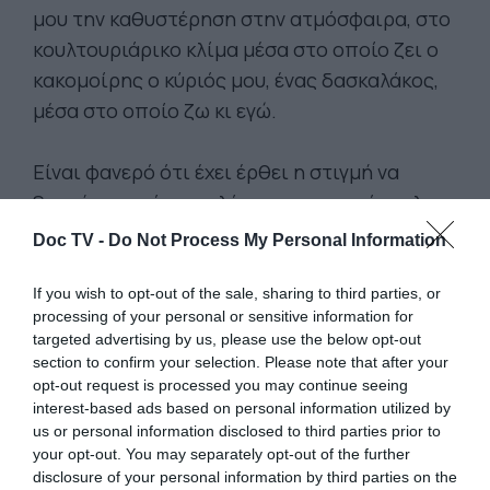
μου την καθυστέρηση στην ατμόσφαιρα, στο
κουλτουριάρικο κλίμα μέσα στο οποίο ζει ο
κακομοίρης ο κύριός μου, ένας δασκαλάκος,
μέσα στο οποίο ζω κι εγώ.
Είναι φανερό ότι έχει έρθει η στιγμή να
ξυπνήσει από την πλάνη του ο αχυρόμυαλος
ο κύριός μου και να αναγνωρίσει την
Doc TV -
Do Not Process My Personal Information
πραγματικότητα αυτού του κόσμου. Εάν
εξακολουθήσει να συμπεριφέρεται με τον
If you wish to opt-out of the sale, sharing to third parties, or
processing of your personal or sensitive information for
ίδιο τρόπο μπορεί να είναι πλέον επικίνδυνο,
targeted advertising by us, please use the below opt-out
επικίνδυνο, ακόμα και για τη μίζερη, βαρετή,
section to confirm your selection. Please note that after your
δυσπεπτική του ζωή την οποία τόσο
opt-out request is processed you may continue seeing
interest-based ads based on personal information utilized by
απελπισμένα προσπαθεί να διαφυλάξει.
us or personal information disclosed to third parties prior to
your opt-out. You may separately opt-out of the further
Ορισμένοι από τους αναγνώστες μου ίσως
disclosure of your personal information by third parties on the