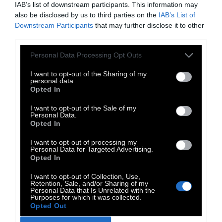
IAB’s list of downstream participants. This information may
επιλέξουν να πιστέψουν πως όλα αυτά δεν
also be disclosed by us to third parties on the
IAB’s List of
είναι παρά ένα σύνολο από σαχλαμάρες τις
Downstream Participants
that may further disclose it to other
οποίες έβγαλα από το μυαλό μου, όμως σας
third parties.
διαβεβαιώνω, καμιά γάτα, πόσο μάλλον εγώ,
Personal Data Processing Opt Outs
δεν μπορεί να είναι τόσο ανεύθυνη».
I want to opt-out of the Sharing of my
personal data.
Opted In
Απόσπασμα από το «Εγώ είμαι μία γάτα» του
I want to opt-out of the Sale of my
Personal Data.
Soseki Natsume, μετάφραση Γιάννης
Opted In
Λειβαδάς (εκδ. Εξάντας). Ο Natsume Sōseki
I want to opt-out of processing my
(9 Φεβρουαρίου 1867 - 9 Δεκεμβρίου 1916),
Personal Data for Targeted Advertising.
Opted In
ήταν Ιάπωνας πεζογράφος. Είναι περισσότερο
γνωστός σε όλο τον κόσμο για τα
I want to opt-out of Collection, Use,
Retention, Sale, and/or Sharing of my
μυθιστορήματά του Kokoro, Botchan, I am a
Personal Data that Is Unrelated with the
Purposes for which it was collected.
Cat, Kusamakura και το ημιτελές έργο του
Opted Out
Light and Darkness. Ήταν επίσης μελετητής