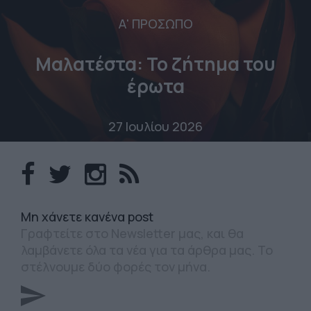
Α' ΠΡΟΣΩΠΟ
Μαλατέστα: Το ζήτημα του
έρωτα
27 Ιουλίου 2026
Mη χάνετε κανένα post
Γραφτείτε στο Newsletter μας, και θα
λαμβάνετε όλα τα νέα για τα άρθρα μας. Το
στέλνουμε δύο φορές τον μήνα.