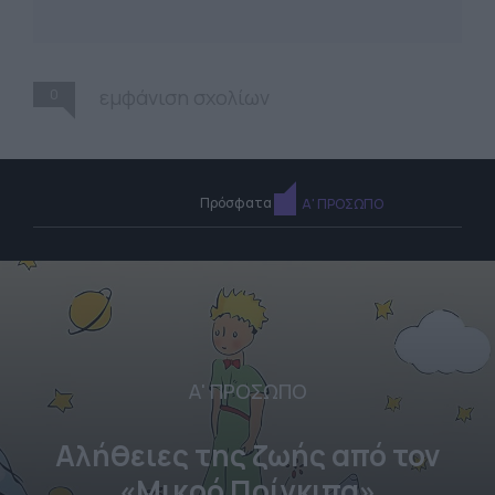
0
εμφάνιση σχολίων
Πρόσφατα
Α' ΠΡΟΣΩΠΟ
Α' ΠΡΟΣΩΠΟ
Αλήθειες της ζωής από τον
«Μικρό Πρίγκιπα»