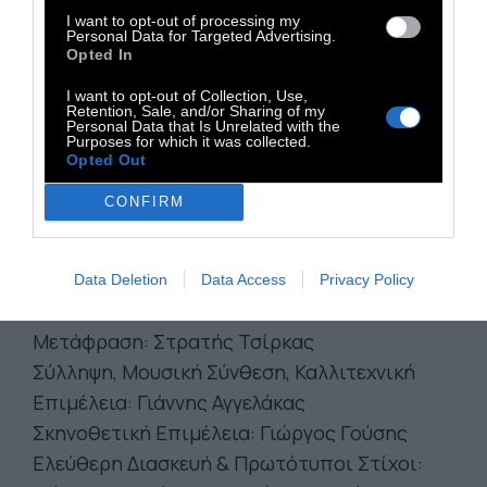
που αστραποβολούν φως σε μια παράσταση-
I want to opt-out of processing my
Personal Data for Targeted Advertising.
κατάφαση στη ζωή, την αγάπη, τη φιλία.
Opted In
Γιατί όλοι πια ξέρουμε:
I want to opt-out of Collection, Use,
Retention, Sale, and/or Sharing of my
«Μόνο με την καρδιά βλέπεις καλά. Την
Personal Data that Is Unrelated with the
Purposes for which it was collected.
ουσία δεν τη βλέπουν τα μάτια».
Το κείμενο
Opted Out
της παράστασης θα κυκλοφορήσει σε έκδοση
CONFIRM
των
Onassis Publications
, η οποία θα είναι
διαθέσιμη στο Onassis Shop και σε
επιλεγμένα βιβλιοπωλεία.
Data Deletion
Data Access
Privacy Policy
Συντελεστές
Μετάφραση: Στρατής Τσίρκας
Σύλληψη, Μουσική Σύνθεση, Καλλιτεχνική
Επιμέλεια: Γιάννης Αγγελάκας
Σκηνοθετική Επιμέλεια: Γιώργος Γούσης
Ελεύθερη Διασκευή & Πρωτότυποι Στίχοι: