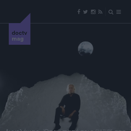
doctv
mag
CULTURE