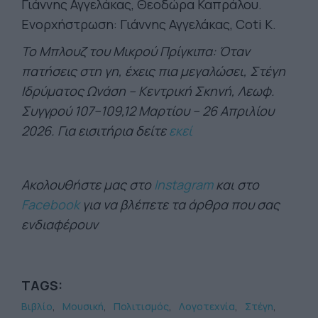
Γιάννης Αγγελάκας, Θεοδώρα Καπράλου.
Ενορχήστρωση: Γιάννης Αγγελάκας, Coti K.
Το Μπλουζ του Μικρού Πρίγκιπα: Όταν
πατήσεις στη γη, έχεις πια μεγαλώσει, Στέγη
Ιδρύματος Ωνάση – Κεντρική Σκηνή, Λεωφ.
Συγγρού 107–109,12 Μαρτίου – 26 Απριλίου
2026. Για εισιτήρια δείτε
εκεί
Ακολουθήστε μας στο
Instagram
και στο
Facebook
για να βλέπετε τα άρθρα που σας
ενδιαφέρουν
TAGS:
Βιβλίο
Μουσική
Πολιτισμός
Λογοτεχνία
Στέγη