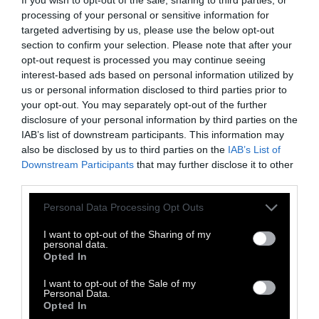
Σιδηρόπουλο και στον δικό του εμβληματικό
processing of your personal or sensitive information for
δίσκο,
«Τα Μπλουζ του Πρίγκηπα»
,
targeted advertising by us, please use the below opt-out
φαντάστηκε ο Αγγελάκας τη σκηνική εκδοχή
section to confirm your selection. Please note that after your
opt-out request is processed you may continue seeing
στο διάσημο βιβλίο του 1943. Σαν ένα
interest-based ads based on personal information utilized by
ηλεκτρομαγνητικό κύμα από λόγια, μουσικές
us or personal information disclosed to third parties prior to
και τραγούδια που διαπερνούν τη ψυχή και
your opt-out. You may separately opt-out of the further
disclosure of your personal information by third parties on the
το σώμα, τους επί γης πολέμους και τα
IAB’s list of downstream participants. This information may
διαπλανητικά ταξίδια, τον Πιλότο και τον
also be disclosed by us to third parties on the
IAB’s List of
Μικρό Πρίγκιπα, τους μουσικούς και
Downstream Participants
that may further disclose it to other
third parties.
ερμηνευτές που βρίσκονται πάνω στη σκηνή
και το κοινό.
Personal Data Processing Opt Outs
Με τον ίδιο τον Αγγελάκα πρωταγωνιστή
I want to opt-out of the Sharing of my
personal data.
και τον βραβευμένο κινηματογραφιστή των
Opted In
«Μαγνητικών πεδίων» Γιώργο Γούση στη
I want to opt-out of the Sale of my
σκηνοθετική επιμέλεια, η σκηνή γίνεται
Personal Data.
Opted In
σύμπαν, φτιαγμένο από λόγια και σκέψεις