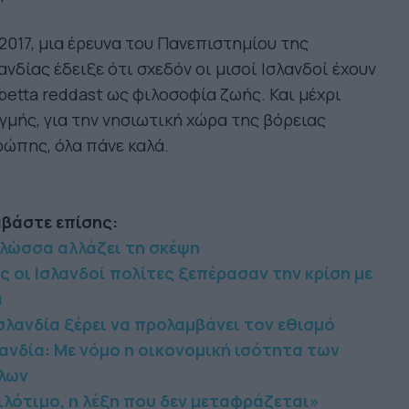
2017, μια έρευνα του Πανεπιστημίου της
ανδίας έδειξε ότι σχεδόν οι μισοί Ισλανδοί έχουν
þetta reddast ως φιλοσοφία ζωής. Και μέχρι
γμής, για την νησιωτική χώρα της βόρειας
ώπης, όλα πάνε καλά.
αβάστε επίσης:
γλώσσα αλλάζει τη σκέψη
 οι Ισλανδοί πολίτες ξεπέρασαν την κρίση με
α
σλανδία ξέρει να προλαμβάνει τον εθισμό
λανδία: Με νόμο η οικονομική ισότητα των
λων
ιλότιμο, η λέξη που δεν μεταφράζεται»