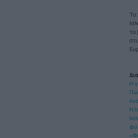
Το 
Ισλ
το 
στι
Ευρ
Δι
Η 
Πώς
έν
Η Ι
Ισ
φύ
«Φ