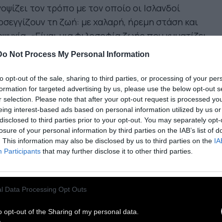
οψίζει τον τρόπο με τον οποίο οι Ισλανδοί
σεγγίζουν τη ζωή: με χαλαρή, ήρεμη στάση και
ψυχία. «Είναι μια φιλοσοφία ζωής που κυματίζει
ν αέρα», λέει η Alda Sigmundsdóttir, συγγραφέας
Do Not Process My Personal Information
λών βιβλίων για την ιστορία και τον πολιτισμό
 Ισλανδίας.
to opt-out of the sale, sharing to third parties, or processing of your per
formation for targeted advertising by us, please use the below opt-out s
r selection. Please note that after your opt-out request is processed y
eing interest-based ads based on personal information utilized by us or
ιδέα ότι όλα θα πάνε καλά,
disclosed to third parties prior to your opt-out. You may separately opt-
losure of your personal information by third parties on the IAB’s list of
ίνεται να έχει σμιλευτεί μέσα
. This information may also be disclosed by us to third parties on the
IA
Participants
that may further disclose it to other third parties.
την ισλανδική κουλτούρα κατά
η διάρκεια των αιώνων
l Data Processing Opt Outs
o opt-out of the Sharing of my personal data.