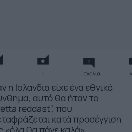
0
1
σχόλια
ν η Ισλανδία είχε ένα εθνικό
ύνθημα, αυτό θα ήταν το
etta reddast”, που
εταφράζεται κατά προσέγγιση
ς «όλα θα πάνε καλά»