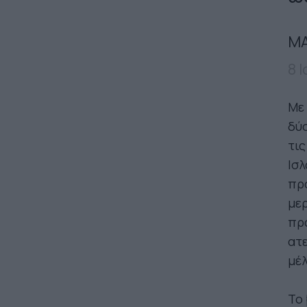
ΜΑ
8 
Με 
δύσ
τις
Ισλ
προ
μερ
πρά
ατε
μέλ
Το 