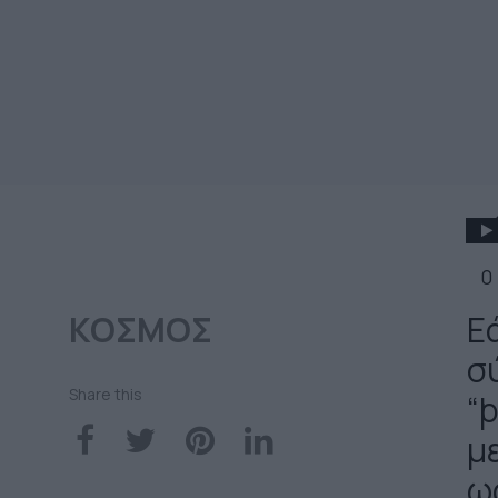
0
ΚΟΣΜΟΣ
Εά
σ
Share this
“þ
μ
ω