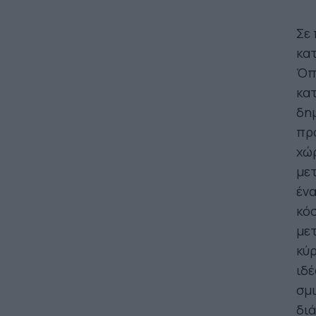
Σε 
κατ
Όπω
κατ
δημ
πρ
χώρ
μετ
ένα
κόσ
μετ
κύρ
ιδέ
σμι
διά