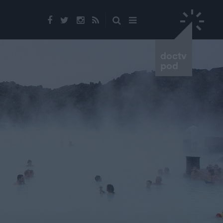
doctv
pod