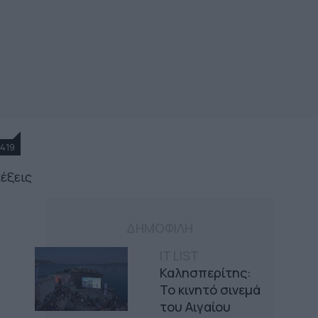
419
λέξεις
ΔΗΜΟΦΙΛΗ
IT LIST
Καλησπερίτης:
Το κινητό σινεμά
του Αιγαίου