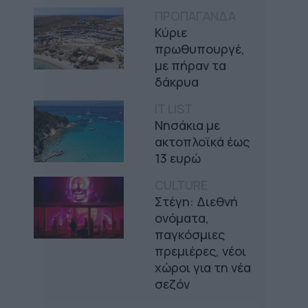
ΠΡΟΠΑΓΑΝΔΑ
Κύριε
πρωθυπουργέ,
με πήραν τα
δάκρυα
IT LIST
Νησάκια με
ακτοπλοϊκά έως
13 ευρώ
CULTURE
Στέγη: Διεθνή
ονόματα,
παγκόσμιες
πρεμιέρες, νέοι
χώροι για τη νέα
σεζόν