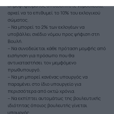
δημοψηφίσματος οποιοδήποτε νομοσχέδιο,
αρκεί να το επιθυμεί το 10% του εκλογικού
σώματος.
– Να μπορεί το 2% των εκλογέων να
υποβάλλει σχέδιο νόμου προς ψήφιση στη
Βουλή.
– Να συνοδεύεται κάθε πρόταση μομφής από
εισήγηση για πρόσωπο που θα
αντικαταστήσει τον μεμφόμενο
πρωθυπουργό.
– Να μη μπορεί κανένας υπουργός να
παραμένει στο ίδιο υπουργείο για
περισσότερα από οκτώ χρόνια.
– Να εκπίπτει αυτομάτως της βουλευτικής
ιδιότητας όποιος βουλευτής γίνεται
υπουργός.