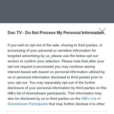
Doc TV -
Do Not Process My Personal Information
If you wish to opt-out of the sale, sharing to third parties, or
processing of your personal or sensitive information for
targeted advertising by us, please use the below opt-out
section to confirm your selection. Please note that after your
Οι Ισλανδοί είχαν τη δυνατότητα να
opt-out request is processed you may continue seeing
προτείνουν τις ιδέες τους για το νέο
interest-based ads based on personal information utilized by
Σύνταγμα μέσω των ιστοσελίδων κοινωνικής
us or personal information disclosed to third parties prior to
your opt-out. You may separately opt-out of the further
δικτύωσης. Το δημοψήφισμα έθεσε έξι
disclosure of your personal information by third parties on the
ερωτήματα-προτάσεις για όλα τα σοβαρά
IAB’s list of downstream participants. This information may
ζητήματα που θα ρύθμιζε το νέο Σύνταγμα.
also be disclosed by us to third parties on the
IAB’s List of
Downstream Participants
that may further disclose it to other
Από το ποιος θα ελέγχει τους φυσικούς
third parties.
πόρους, ως το πώς θα λειτουργεί το