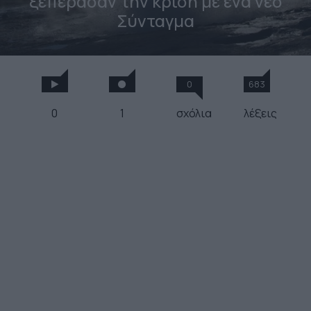
ξεπέρασαν την κρίση με ένα νέο
Σύνταγμα
0
683
0
1
σχόλια
λέξεις