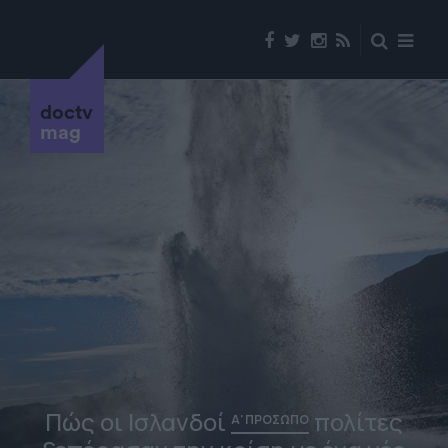
doctv
mag
Πώς οι Ισλανδοί
πολίτες
Α' ΠΡΟΣΩΠΟ