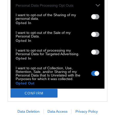
πολίτευμα. Και από τον ρόλο της Εκκλησίας
Personal Data Processing Opt Outs
ως την ποσόστωση γυναικών ή αναπήρων
I want to opt-out of the Sharing of my
personal data.
στη Βουλή και στη διοίκηση του νησιωτικού
Opted In
κράτους. Κάποιες από τις διατάξεις του
I want to opt-out of the Sale of my
ήταν:
Personal Data.
Opted In
– Να τηρεί η Ισλανδία τους κανόνες των
I want to opt-out of processing my
Personal Data for Targeted Advertising.
διεθνών οργανισμών στους οποίους μετέχει.
Opted In
Ωστόσο ειδικά για τη μεταβίβαση τμήματος
I want to opt-out of Collection, Use,
της εθνικής κυριαρχίας σε κάποιον
Retention, Sale, and/or Sharing of my
Personal Data that Is Unrelated with the
οργανισμό, όπως η Ε.Έ. και το ΔΝΤ, ο μόνος
Purposes for which it was collected.
Opted Out
αρμόδιος θα είναι ο λαός – διά μέσου
δημοψηφίσματος.
CONFIRM
– Να κηρυχθούν εθνική περιουσία οι φυσικοί
πόροι που δεν ανήκουν σε ιδιώτες.
Data Deletion
Data Access
Privacy Policy
– Να τίθεται στη δοκιμασία του