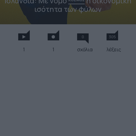
Ισλανδία: Με νόμο
η οικονομική
ισότητα των φύλων
0
305
1
1
σχόλια
λέξεις