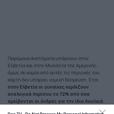
Παρόμοια συστήματα υπάρχουν στην
Ελβετία και στην Μινεσότα της Αμερικής,
όμως σε καμία από αυτές τις περιοχές του
χάρτη δεν υπάρχει νομική δέσμευση. Έτσι
στην Ελβετία οι γυναίκες κερδίζουν
αναλογικά περίπου το 72% από όσα
αμείβονται οι άνδρες για την ίδια δουλειά.