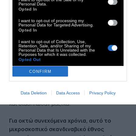
Personal Data.
Opted In
I want to opt-out of processing my
Personal Data for Targeted Advertising.
Το 2016, η γυναικεία εκπροσώπηση στο
Opted In
ισλανδικό κοινοβούλιο έφθασε το 48%.
I want to opt-out of Collection, Use,
Ωστόσο, το χάσμα των αμοιβών μεταξύ των
Retention, Sale, and/or Sharing of my
Personal Data that Is Unrelated with the
δύο φύλων στη χώρα δεν συρρικνώνεται
Purposes for which it was collected.
Opted Out
αρκετά γρήγορα. Τον Οκτώβριο του 2016,
χιλιάδες γυναίκες έκαναν μια ισχυρή δήλωση
CONFIRM
στην Ισλανδία. Έφυγαν από τη δουλειά στις
2:38 ακριβώς, δηλαδή ακριβώς την ώρα όπου
Data Deletion
Data Access
Privacy Policy
ουσιαστικά ξεκινούν να εργάζονται δωρεάν
και διαδήλωσαν μαζικά.
Για οκτώ συνεχόμενα χρόνια, αυτό το
μικροσκοπικό σκανδιναβικό έθνος