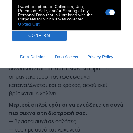
I want to opt-out of Collection, Use,
Retention, Sale, and/or Sharing of my
Personal Data that Is Unrelated with the
Purposes for which it was collected.
Opted Out
Οι έρευνες δεν δείχνουν ότι υπάρχει ένας
συγκεκριμένος τρόπος μαγειρέματος που
CONFIRM
προσφέρει περισσότερα οφέλη. Ωστόσο, τα
βραστά αυγά θεωρούνται συνήθως η πιο
Data Deletion
Data Access
Privacy Policy
ισορροπημένη επιλογή, αφού δεν
συνοδεύονται από επιπλέον λιπαρά. Το
σημαντικότερο πάντως είναι να
καταναλώνεται και ο κρόκος, αφού εκεί
βρίσκεται η χολίνη.
Μερικοί απλοί τρόποι να εντάξετε τα αυγά
πιο συχνά στη διατροφή σας:
— βραστά αυγά σε σαλάτες
— τοστ με αυγό και λαχανικά