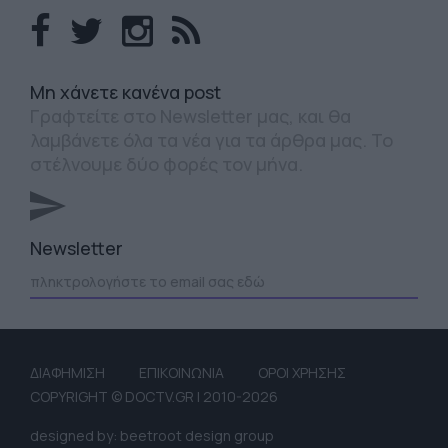
Mη χάνετε κανένα post
Γραφτείτε στο Newsletter μας, και θα
λαμβάνετε όλα τα νέα για τα άρθρα μας. Το
στέλνουμε δύο φορές τον μήνα.
Newsletter
ΔΙΑΦΗΜΙΣΗ
ΕΠΙΚΟΙΝΩΝΙΑ
ΟΡΟΙ ΧΡΗΣΗΣ
COPYRIGHT © DOCTV.GR | 2010-2026
designed by: beetroot design group