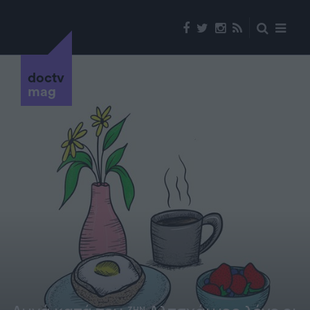
doctv
mag
ΖΗΝ