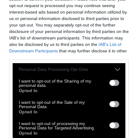
από τα βασικά «καύσιμα» του εγκεφάλου.
opt-out request is processed you may continue seeing
Ο κρόκος του αυγού είναι από τις
interest-based ads based on personal information utilized by
us or personal information disclosed to third parties prior to
πλουσιότερες φυσικές πηγές χολίνης. Ένα
your opt-out. You may separately opt-out of the further
μεγάλο αυγό περιέχει περίπου 169 mg,
disclosure of your personal information by third parties on the
ποσότητα αρκετά σημαντική αν αναλογιστεί
IAB’s list of downstream participants. This information may
also be disclosed by us to third parties on the
IAB’s List of
κανείς ότι οι ημερήσιες ανάγκες ενός ενήλικα
Downstream Participants
that may further disclose it to other
φτάνουν τα 425–550 mg.
third parties.
Παράλληλα, τα αυγά περιέχουν ωμέγα-3
Personal Data Processing Opt Outs
λιπαρά οξέα και λουτεΐνη, συστατικά που
I want to opt-out of the Sharing of my
συνδέονται με μείωση της φλεγμονής και
personal data.
Opted In
προστασία των εγκεφαλικών κυττάρων από
το οξειδωτικό στρες.
I want to opt-out of the Sale of my
Personal Data.
Opted In
Και τελικά πώς είναι
I want to opt-out of processing my
Personal Data for Targeted Advertising.
καλύτερο να τα τρώμε;
Opted In