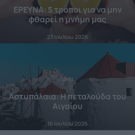
ΕΡΕΥΝΑ: 5 τρόποι για να μην
φθαρεί η μνήμη μας
23 Ιουλίου 2026
ΖΗΝ
Αστυπάλαια: Η πεταλούδα του
Αιγαίου
16 Ιουλίου 2026