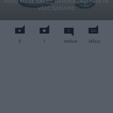
Αυγά κατά του
Αλτσχάιμερ λένε οι
νέες έρευνες
0
340
0
1
σχόλια
λέξεις