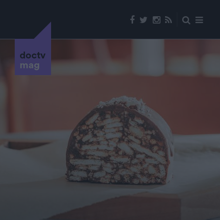
doctv
mag