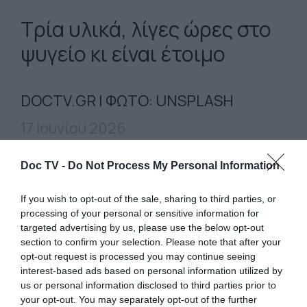
Τρία υλικά, λίγες ώρες στο
ψυγείο κι είναι έτοιμο
DOCTV.GR | ΦΩΤΟ: UNSPLASH
17 Ιουνίου 2026
Υλικά:
400 γρ. μερέντα, 250 γρ. κρέμα
Doc TV -
Do Not Process My Personal Information
γάλακτος, 1½ πακέτο μπισκότα πτι-μπερ
If you wish to opt-out of the sale, sharing to third parties, or
Εκτέλεση:
Χτυπάμε την κρέμα γάλακτος στο
processing of your personal or sensitive information for
targeted advertising by us, please use the below opt-out
μίξερ μέχρι να γίνει παχύρρευστη σαν
section to confirm your selection. Please note that after your
γιαούρτι.
Προσθέτουμε την μερέντα και
opt-out request is processed you may continue seeing
ανακατεύουμε.
Σπάμε τα μπισκότα σε μικρά
interest-based ads based on personal information utilized by
us or personal information disclosed to third parties prior to
κομμάτια και τα προσθέτουμε.
Αδειάζουμε
your opt-out. You may separately opt-out of the further