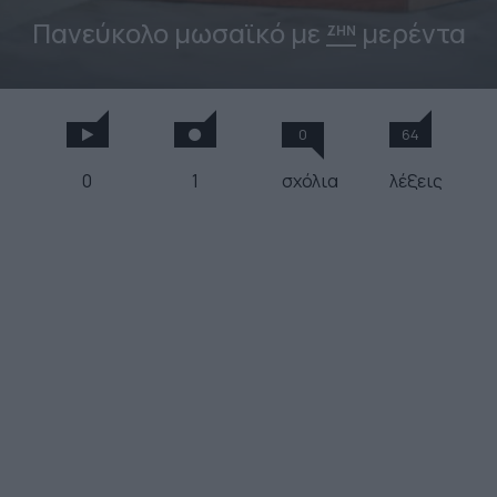
Πανεύκολο μωσαϊκό με
μερέντα
ΖΗΝ
0
64
0
1
σχόλια
λέξεις