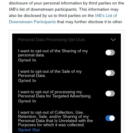
το μείγμα σε φύλλο λαδόκολλας.
Δίνουμε
disclosure of your personal information by third parties on the
σχήμα σαλαμιού.
Βάζουμε το μωσαϊκό στην
IAB’s list of downstream participants. This information may
also be disclosed by us to third parties on the
IAB’s List of
κατάψυξη για 4 ώρες.
Downstream Participants
that may further disclose it to other
third parties.
TAGS:
Personal Data Processing Opt Outs
Καλοκαίρι
Συνταγή
Συνταγές
I want to opt-out of the Sharing of my
personal data.
Opted In
I want to opt-out of the Sale of my
Personal Data.
Opted In
I want to opt-out of processing my
Personal Data for Targeted Advertising.
Opted In
I want to opt-out of Collection, Use,
Retention, Sale, and/or Sharing of my
Personal Data that Is Unrelated with the
Purposes for which it was collected.
Opted Out