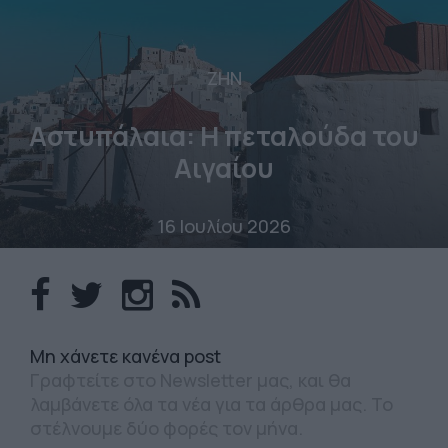
ΖΗΝ
Αστυπάλαια: Η πεταλούδα του
Αιγαίου
16 Ιουλίου 2026
Mη χάνετε κανένα post
Γραφτείτε στο Newsletter μας, και θα
λαμβάνετε όλα τα νέα για τα άρθρα μας. Το
στέλνουμε δύο φορές τον μήνα.