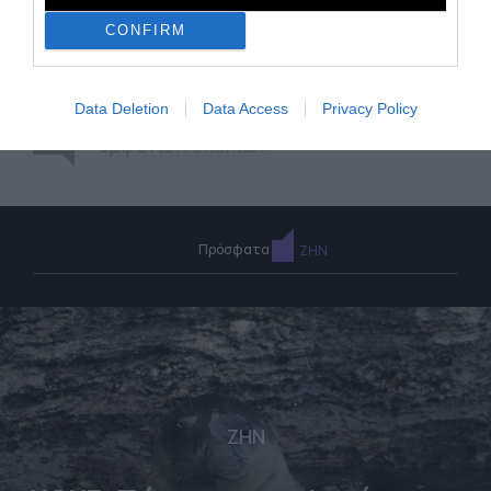
CONFIRM
Data Deletion
Data Access
Privacy Policy
0
εμφάνιση σχολίων
Πρόσφατα
ΖΗΝ
ΖΗΝ